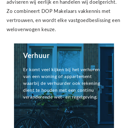
adviseren wij eerlijk en handelen wij doelgericht.
Zo combineert DOP Makelaars vakkennis met
vertrouwen, en wordt elke vastgoedbeslissing een
weloverwogen keuze.
Verhuur
Er komt veel kijken bij het verhuren
van een woning of appartement
waarbij de verhuurder ook rekening
dient te houden met een continu
veranderende wet- en regelgeving.