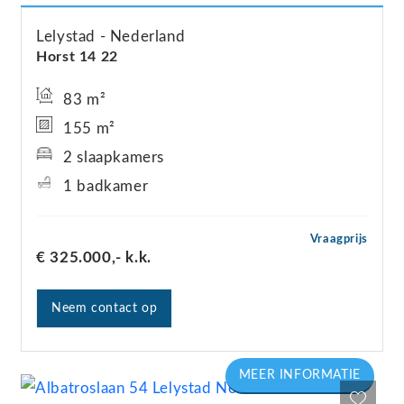
Lelystad
Nederland
Horst 14
22
83 m²
155 m²
2 slaapkamers
1 badkamer
Vraagprijs
€ 325.000,-
k.k.
Neem contact op