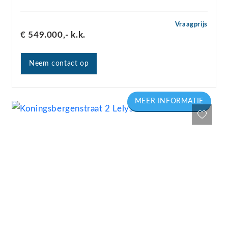
Vraagprijs
€ 549.000,-
k.k.
Neem contact op