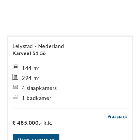
Lelystad
Nederland
Karveel 51
56
144 m²
294 m²
4 slaapkamers
1 badkamer
Vraagprijs
€ 485.000,-
k.k.