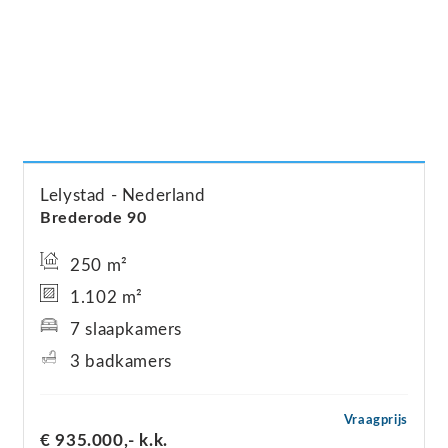
Lelystad
Nederland
Brederode
90
250 m²
1.102 m²
7 slaapkamers
3 badkamers
Vraagprijs
€ 935.000,-
k.k.