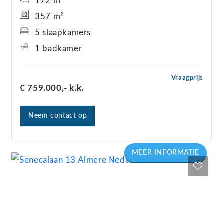
172 m²
357 m²
5 slaapkamers
1 badkamer
Vraagprijs
€ 759.000,-
k.k.
Neem contact op