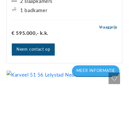
2 slaapkamers
1 badkamer
Vraagprijs
€ 595.000,-
k.k.
Neem contact op