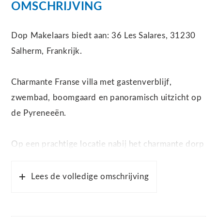
OMSCHRIJVING
Dop Makelaars biedt aan: 36 Les Salares, 31230
Salherm, Frankrijk.
Charmante Franse villa met gastenverblijf,
zwembad, boomgaard en panoramisch uitzicht op
de Pyreneeën.
Op een prachtige locatie nabij het charmante dorp
Salherm, in het departement Haute-Garonne, ligt
deze bijzondere vrijstaande villa met
Lees de volledige omschrijving
gastenverblijf, groot zwembad, dubbele garage en
een perceel van maar liefst circa 172.459 m² eigen