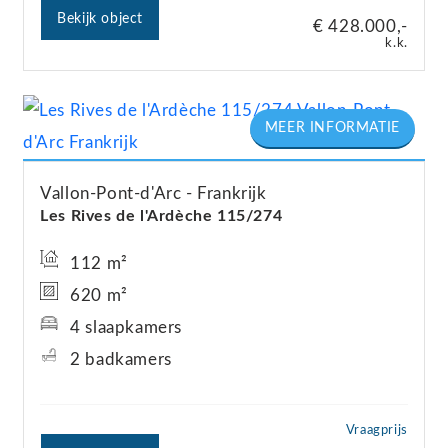
natuur, glooiende heuvels, historische dorpjes en
Bekijk object
€ 428.000,-
het indrukwekkende uitzicht op de Pyreneeën.
k.k.
Wandelen, fietsen, paardrijden en genieten van de
Franse levensstijl staan hier centraal.
Ondanks de rustige ligging is de bereikbaarheid
Vallon-Pont-d'Arc
Frankrijk
uitstekend. Vanuit Nederland en België bereikt u
Les Rives de l'Ardèche 115/274
de woning comfortabel per auto. Daarnaast ligt de
112 m²
internationale luchthaven van Toulouse op goed
620 m²
bereikbare afstand, met directe verbindingen naar
4 slaapkamers
diverse bestemmingen binnen Europa.
2 badkamers
Ook moderne voorzieningen zijn aanwezig:
glasvezel ligt reeds aan de weg, waardoor
Vraagprijs