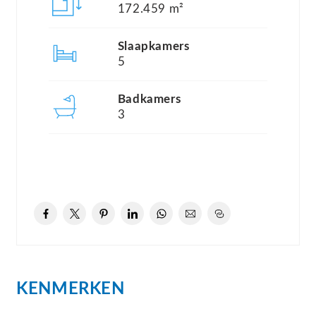
gasten, familie of recreatieve verhuur.
172.459 m²
Slaapkamers
Via de lange oprijlaan bereikt u het perceel, waar
5
direct de rust en privacy voelbaar zijn. De woning
ligt volledig vrij en wordt omringd door eigen
Badkamers
3
grond met weilanden, bomen, wandelpaden en
een fraaie boomgaard met onder andere peren-,
pruimen- en kersenbomen.
Indeling
Begane grond
De entree bevindt zich centraal in de woning en
KENMERKEN
biedt toegang tot een separaat toilet, de