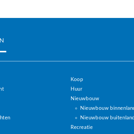
e tennisbaan en de separate studio maken dit object
atie of het plannen van een bezichtiging van deze
N
Koop
ht
Huur
Nieuwbouw
Nieuwbouw binnenlan
hten
Nieuwbouw buitenlan
Recreatie