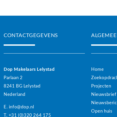
royale perceel, de vele voorzieningen, het zwembad, d
bijzonder veelzijdig.
Neemt u gerust contact met ons op voor nadere inform
CONTACTGEGEVENS
ALGEMEE
schitterende woning.
Koopsom: € 830.000,- k.k. inventaris in overleg
Dop Makelaars Lelystad
Home
Parlaan 2
Zoekopdrac
8241 BG Lelystad
Projecten
Nederland
Nieuwsbrief
Nieuwsberic
E. info@dop.nl
Open huis
T. +31 (0)320 264 175