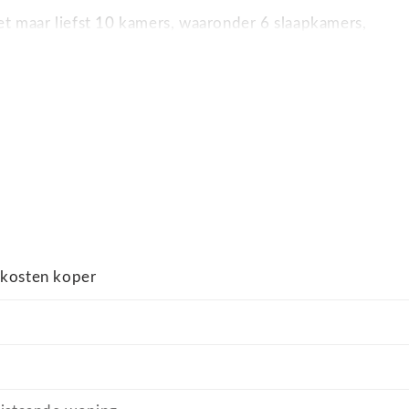
 maar liefst 10 kamers, waaronder 6 slaapkamers,
d, tennisbaan, pétanquebaan en diverse
 de uitgebreide faciliteiten betreft dit een woning die
e karakteristieke trap met fraaie smeedijzeren details
 zijn ruim opgezet en ademen sfeer en authenticiteit. De
 kosten koper
het geheel een warme en uitnodigende uitstraling
r met eigen badkamer, ideaal voor gasten of