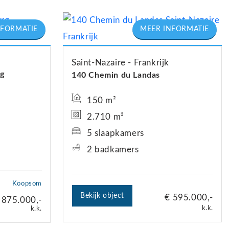
Saint-Nazaire
Frankrijk
g
140 Chemin du Landas
150 m²
2.710 m²
5 slaapkamers
2 badkamers
Koopsom
Bekijk object
€ 595.000,-
 875.000,-
k.k.
k.k.