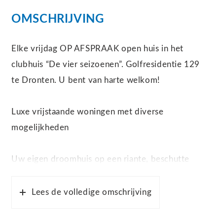
OMSCHRIJVING
Elke vrijdag OP AFSPRAAK open huis in het
clubhuis “De vier seizoenen”. Golfresidentie 129
te Dronten. U bent van harte welkom!
Luxe vrijstaande woningen met diverse
mogelijkheden
Uw eigen droomhuis op een riante, beschutte
kavel in een rustige, groene omgeving met weidse
beleving? Dit is geen droom, maar luxueus wakker
Lees de volledige omschrijving
worden in Dronten. Want op de nieuw