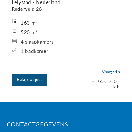
Lelystad
Nederland
Roderveld
26
163 m²
520 m²
4 slaapkamers
1 badkamer
Vraagprijs
Bekijk object
€ 745.000,-
k.k.
CONTACTGEGEVENS