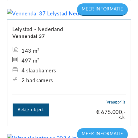
Lelystad
Nederland
Vennendal
37
143 m²
497 m²
4 slaapkamers
2 badkamers
Vraagprijs
Bekijk object
€ 675.000,-
k.k.