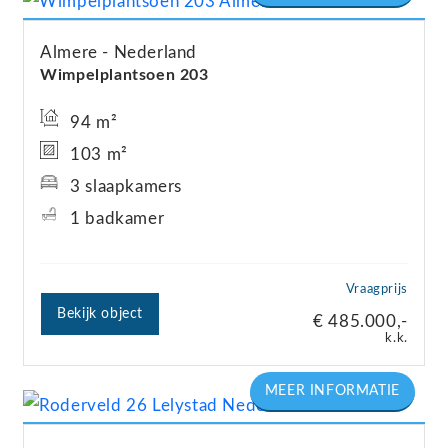
Almere
Nederland
Wimpelplantsoen
203
94 m²
103 m²
3 slaapkamers
1 badkamer
Vraagprijs
Bekijk object
€ 485.000,-
k.k.