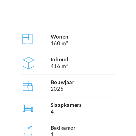
ontwikkelde Park Residentie, net buiten het
gezellige centrum van Dronten en nabij de
golfresidentie bent u verzekerd van een prachtige
en ruim opgezette groene wijk. Fase 3 betreft
Wonen
kavels vanaf 645m2 tot 832m2.
160 m²
Het straatbeeld in het Park Residentie vormt een
Inhoud
416 m³
prachtig visitekaartje voor de wijk en uw woning.
Op de ruime kavels kunt u nu uw droomwoning
Bouwjaar
bouwen. We bieden u de keuze tussen 5 type
2025
woningen: Young, Taylor, Murray, Bouchard en
Slaapkamers
Davies. Prachtige vrijstaande jaren 30-stijl
4
woningen variërend van levensloopbestendige
woningen tot statige villa’s met de mogelijkheid
Badkamer
1