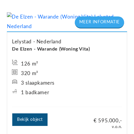
Lelystad
Nederland
De Elzen - Warande (Woning Vita)
126 m²
320 m²
3 slaapkamers
1 badkamer
Bekijk object
€ 595.000,-
v.o.n.