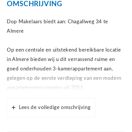
OMSCHRIJVING
Dop Makelaars biedt aan: Chagallweg 34 te
Almere
Op een centrale en uitstekend bereikbare locatie
in Almere bieden wij u dit verrassend ruime en
goed onderhouden 3-kamerappartement aan,
gelegen op de eerste verdieping van een modern
appartementencomplex uit 2015.
Het appartement beschikt over een
woonoppervlakte van ca. 64 m², twee
Lees de volledige omschrijving
slaapkamers, een zonnig balkon, een externe
berging, een parkeerplaats op het