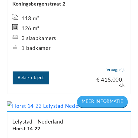
Koningsbergenstraat
2
113 m²
126 m²
3 slaapkamers
1 badkamer
Vraagprijs
Bekijk object
€ 415.000,-
k.k.
Lelystad
Nederland
Horst 14
22