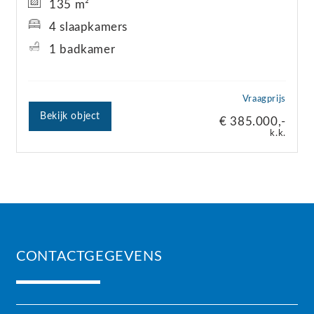
135 m²
4 slaapkamers
1 badkamer
Vraagprijs
Bekijk object
€ 385.000,-
k.k.
CONTACTGEGEVENS