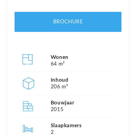
gemeenschappelijke terrein en een energielabel
A+.
BROCHURE
Dankzij de praktische indeling, de prettige
lichtinval en de moderne afwerking is dit
appartement uitermate geschikt voor starters,
Wonen
alleenstaanden, stellen of jonge gezinnen die op
64 m²
zoek zijn naar een comfortabele woning met alle
Inhoud
dagelijkse voorzieningen binnen handbereik. De
206 m³
binnenzijde van de woning is in mei 2026 opnieuw
geschilderd, waardoor het appartement een frisse
Bouwjaar
2015
en verzorgde uitstraling heeft.
Slaapkamers
Wat direct opvalt bij binnenkomst is de
2