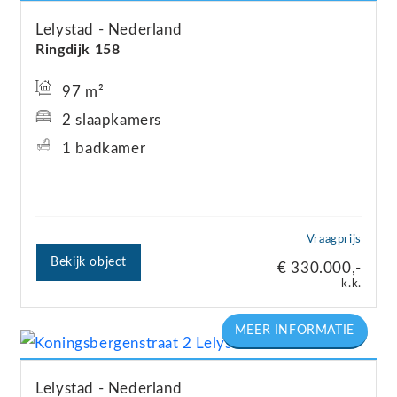
een fijn balkon en een centrale ligging? Dan is
Lelystad
Nederland
Chagallweg 34 absoluut een bezichtiging waard.
Ringdijk
158
97 m²
Wij nodigen u van harte uit om deze woning zelf
2 slaapkamers
te komen bekijken en de ruimte, het comfort en
1 badkamer
de mogelijkheden te ervaren.
Bieden vanaf € 320.000,- k.k.
Vraagprijs
Bekijk object
€ 330.000,-
k.k.
Lelystad
Nederland