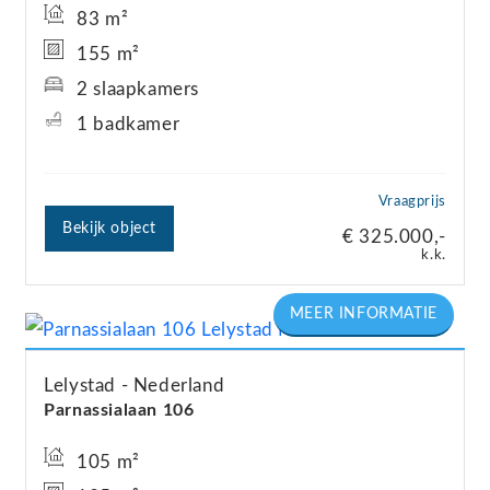
83 m²
155 m²
2 slaapkamers
1 badkamer
Vraagprijs
Bekijk object
€ 325.000,-
k.k.
Lelystad
Nederland
Parnassialaan
106
105 m²