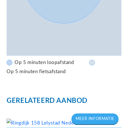
– modern en goed onderhouden
appartementencomplex;
– voldoende parkeergelegenheid in de directe
omgeving;
– centrale ligging nabij winkels, scholen en
openbaar vervoer;
– goede bereikbaarheid richting Amsterdam,
Op 5 minuten loopafstand
Utrecht en Lelystad;
Op 5 minuten fietsafstand
– actieve Vereniging van Eigenaren;
– maandelijkse VvE-bijdrage € 110,66;
– MJOP / VvE-stukken beschikbaar.
GERELATEERD AANBOD
Bent u op zoek naar een licht, modern en
energiezuinig appartement met twee slaapkamers,