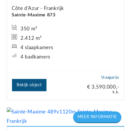
Côte d'Azur
Frankrijk
Sainte-Maxime 873
350 m²
2.412 m²
4 slaapkamers
4 badkamers
Vraagprijs
Bekijk object
€ 3.590.000,-
k.k.