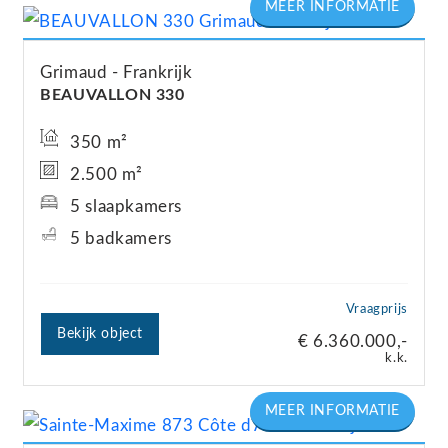
Grimaud
Frankrijk
BEAUVALLON 330
350 m²
2.500 m²
5 slaapkamers
5 badkamers
Vraagprijs
Bekijk object
€ 6.360.000,-
k.k.