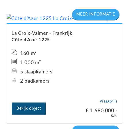
La Croix-Valmer
Frankrijk
Côte d'Azur 1225
160 m²
1.000 m²
5 slaapkamers
2 badkamers
Vraagprijs
Bekijk object
€ 1.680.000,-
k.k.