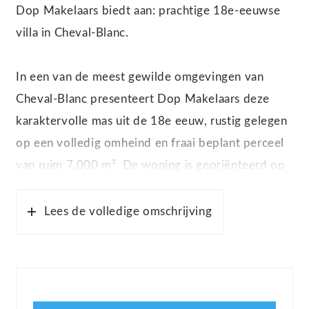
Dop Makelaars biedt aan: prachtige 18e-eeuwse
villa in Cheval-Blanc.
In een van de meest gewilde omgevingen van
Cheval-Blanc presenteert Dop Makelaars deze
karaktervolle mas uit de 18e eeuw, rustig gelegen
op een volledig omheind en fraai beplant perceel
van ruim 7.000 m². De woning is georiënteerd op
het zuidoosten en geniet van een open uitzicht op
het Luberon-massief, met optimale zoninval
Lees de volledige omschrijving
gedurende de gehele dag.
Deze authentieke Provençaalse woning werd in
2000 met zorg gerenoveerd en beschikt over een