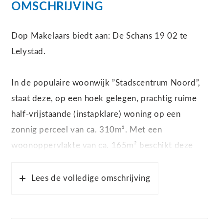
OMSCHRIJVING
Dop Makelaars biedt aan: De Schans 19 02 te
Lelystad.
In de populaire woonwijk ”Stadscentrum Noord”,
staat deze, op een hoek gelegen, prachtig ruime
half-vrijstaande (instapklare) woning op een
zonnig perceel van ca. 310m². Met een
woonoppervlakte van ca. 165m² beschikt deze
woning over een sfeervolle woonkamer, een
moderne woonkeuken met inbouwapparatuur, 4
Lees de volledige omschrijving
royale slaapkamers (mogelijk 6), 3 badkamers, een
kantoorruimte, een garage, twee royale