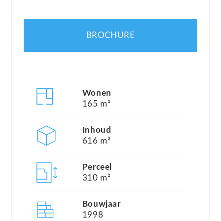
dakterrassen, een oprit en een royale tuin!
BROCHURE
Vanwege de slaapkamers en badkamers op de
begane grond, is de woning ideaal voor
levensloopbestendig wonen. De woning is op
korte loopafstand van het centraal station, het
Wonen
centrum, diverse scholen en winkels.
165 m²
Inhoud
Tevens beschikt de woning over 16 zonnepanelen
616 m³
(ca. 4.415 kWh per jaar), 2 airconditioners,
infraroodverwarming, 2 elektrische boilers en
Perceel
310 m²
energielabel A!
Bouwjaar
De woning heeft de volgende indeling:
1998