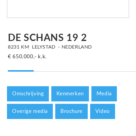
DE SCHANS 19
2
8231 KM
LELYSTAD
NEDERLAND
€ 650.000,-
k.k.
Omschrijving
Kenmerken
Media
Overige media
Brochure
Video