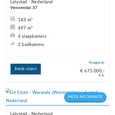
Lelystad
Nederland
voorzieningen, zoals winkels, scholen en
Vennendal
37
sportfaciliteiten. Het openbaar vervoer is op
loopafstand te bereiken en met de nabijgelegen
143 m²
uitvalswegen bent u snel in de grote steden zoals
497 m²
Almere en Amsterdam. Ook kunt u genieten van
4 slaapkamers
de natuur en recreatie in de omgeving, met parken
2 badkamers
en groene wandelgebieden op loopafstand.
Vraagprijs
Wacht niet te lang om deze prachtige,
Bekijk object
€ 675.000,-
k.k.
energiezuinige (energielabel A) en
levensloopbestendige woning te bezichtigen.
Vraag nu uw bezichtiging aan bij onze makelaars.
Deze kans wilt u niet missen!
Lelystad
Nederland