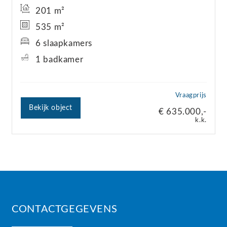
201 m²
535 m²
6 slaapkamers
1 badkamer
Vraagprijs
Bekijk object
€ 635.000,-
k.k.
CONTACTGEGEVENS