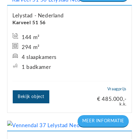
– infraroodverwarming
– 2 elektrische boilers
Lelystad
Nederland
Karveel 51
56
– energielabel A
– bouwjaar: 1998
144 m²
– levensloopbestendig wonen
294 m²
– speels indeling
4 slaapkamers
– op loopafstand van het stadscentrum
1 badkamer
– nabij diverse voorzieningen
– binnen enkele minuten lopen naar het NS-station
Vraagprijs
– goed onderhouden woning
Bekijk object
€ 485.000,-
k.k.
De woning is gelegen in een rustige,
kindvriendelijke buurt in het centrum van Lelystad.
In de directe omgeving zijn er volop