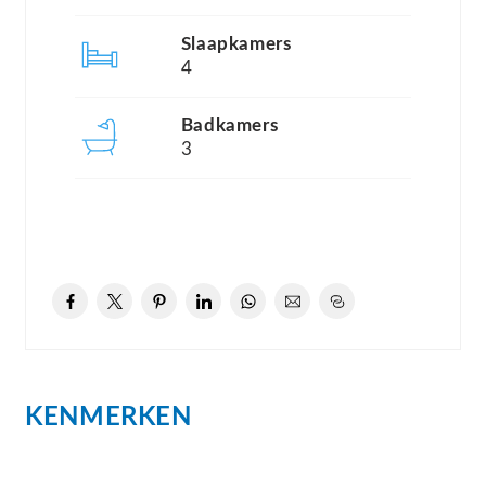
Slaapkamers
Begane grond;
4
Royale entree met een garderobe, een meterkast
en doorgang naar de centrale overloop met een
Badkamers
separaat toilet met fonteintje, links hiervan heeft u
3
toegang tot een handige ruimte voor de
wasmachine en rechts een praktische trapkast.
Met een vaste trap gaat u naar de eerste
verdieping. Aan de rechterzijde van de
hoofdingang bevindt zich de moderne
woonkeuken met diverse inbouwapparatuur zoals
een magnetron, een vaatwasser, een koelkast, een
KENMERKEN
afzuigkap en een gasfornuis.
Tevens beschikt de keuken over