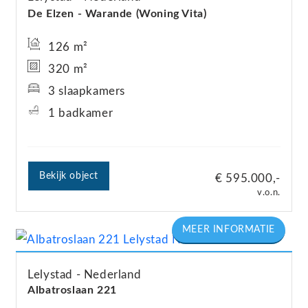
Vraagprijs: €650.000,- k.k.
De Elzen - Warande (Woning Vita)
126 m²
320 m²
3 slaapkamers
1 badkamer
Bekijk object
€ 595.000,-
v.o.n.
Lelystad
Nederland
Albatroslaan
221