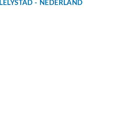
LELYSTAD
NEDERLAND
verwarming
rming
1552
dom