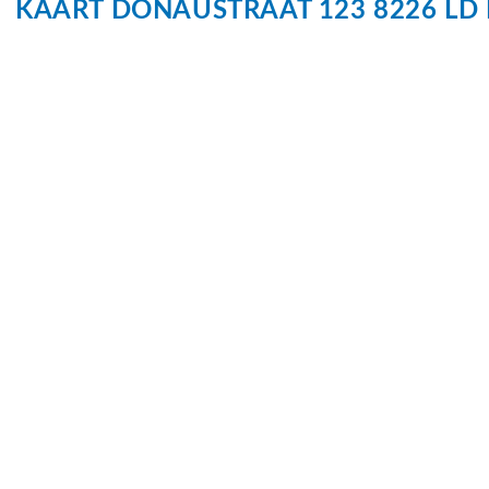
KAART
DONAUSTRAAT
123
8226 LD
Verwarming
Hete lucht 
Warm water
Stadsverwa
Kadastrale gegevens
Perceelnaam
Lelystad P 
Oppervlakte
183 m²
Eigendomssituatie
Volle eigen
Perceel
534-P-1552
Buitenruimte