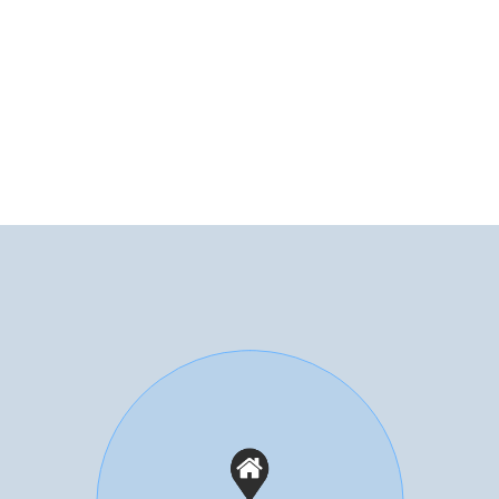
ijtuin
deur
arkeren