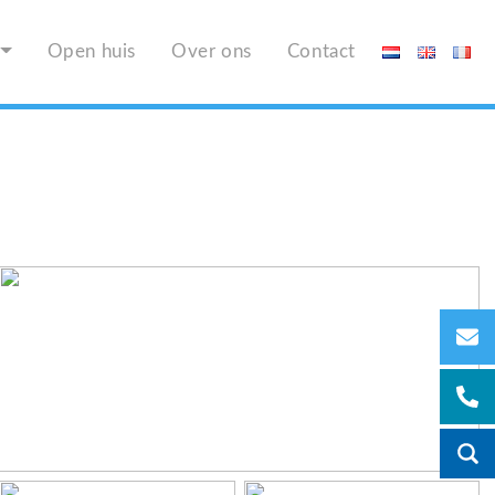
Open huis
Over ons
Contact