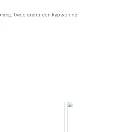
ning, twee onder een kapwoning
bouw
n rustige weg, in woonwijk