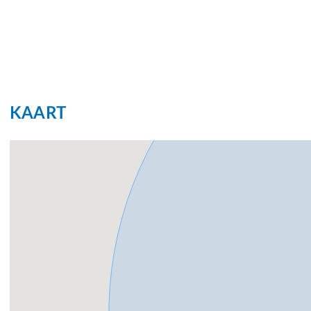
Tuin
Achtertuin, z
Garage
Capaciteit
1 auto
KAART
Voorzieningen
Elektrische 
Parkeergelegenheid
Soort parkeergelegenheid
Openbaar p