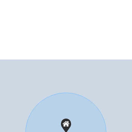
fortable walk-in shower.
 the garage below the complex, as well as access to a
atest sustainability standards. It is equipped with an
 provides both floor heating and cooling.