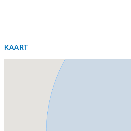
Three bedrooms of varying sizes.
A spacious bathroom featuring a double sink and a com
A separate toilet and a practical laundry room.
This apartment also includes a private parking space in
shared bicycle storage area.
KAART
The apartment is highly energy-efficient and meets the l
advanced Thermal Energy Storage (WKO) system, which
Special Features
Brand-new apartment
Three bedrooms
Shared inner courtyard
Central bicycle storage