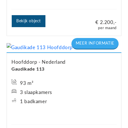
Bekijk object
€ 2.200,-
per maand
Hoofddorp
Nederland
Gaudikade
113
93 m²
3 slaapkamers
1 badkamer