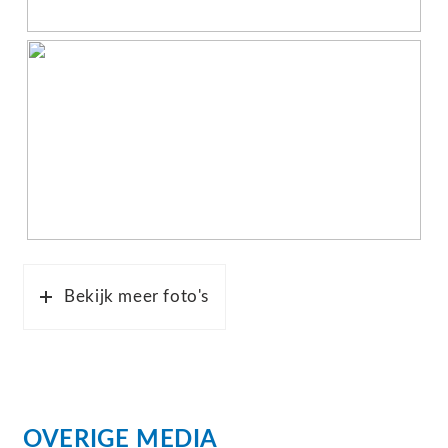
you have access to all available rooms.
The generous living room features large windows,
allowing for plenty of natural light, as well as
access to the balcony where you can enjoy the
view.
The modern open kitchen is equipped with built-in
appliances, including a fridge-freezer, combination
microwave, hob, dishwasher, and extractor hood.
Bekijk meer foto's
There are two bedrooms of varying sizes.
The spacious bathroom offers a double sink and a
comfortable walk-in shower.
Additionally, there is a separate toilet and a
OVERIGE MEDIA