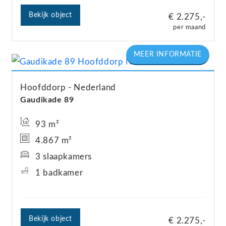
Bekijk object
€ 2.275,-
per maand
Hoofddorp
Nederland
Gaudikade
89
93 m²
4.867 m²
3 slaapkamers
1 badkamer
Bekijk object
€ 2.275,-