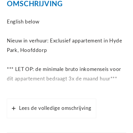
OMSCHRIJVING
English below
Nieuw in verhuur: Exclusief appartement in Hyde
Park, Hoofddorp
*** LET OP: de minimale bruto inkomenseis voor
dit appartement bedraagt 3x de maand huur***
Welkom in dit schitterende appartement op de
eerste verdieping van het prestigieuze project
Lees de volledige omschrijving
Hyde Park in Hoofddorp. Dit ruime en
energiezuinige appartement biedt alles wat u zich