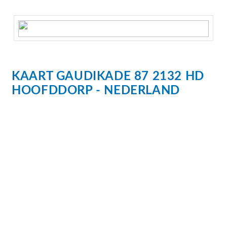
practical laundry room.
The apartment comes with a parking space in the
garage beneath the complex. There is also a
communal bicycle storage area.
KAART
GAUDIKADE
87
2132 HD
HOOFDDORP
NEDERLAND
The property is energy-efficient and meets the
latest sustainability standards. It features a
Thermal Energy Storage (WKO) system, providing
floor heating and cooling.
Particulars:
Brand new apartment