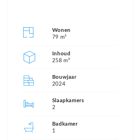
kunt wensen, inclusief twee slaapkamers, een luxe
afwerking en een uitstekende locatie. Het
complex bevindt zich op slechts enkele minuten
Wonen
per trein van de Zuidas en Schiphol, waardoor het
79 m²
een ideale woonplek is voor zowel werkenden als
gezinnen.
Inhoud
258 m³
Hyde Park combineert rust met een centrale
Bouwjaar
ligging. Op loopafstand vindt u het NS-station van
2024
Hoofddorp en tal van voorzieningen zoals winkels,
Slaapkamers
scholen en parken
2
Begane grond;
Badkamer
1
Bij binnenkomst in het complex treft u een