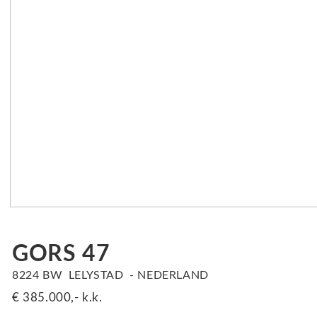
GORS
47
8224 BW
LELYSTAD
NEDERLAND
€ 385.000,-
k.k.