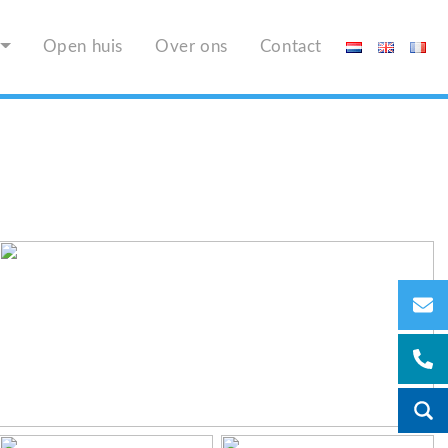
Open huis
Over ons
Contact