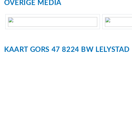
OVERIGE MEDIA
Kadastrale gegevens
Perceelnaam
Lelystad K 
Oppervlakte
363 m²
KAART
GORS
47
8224 BW
LELYSTAD
Eigendomssituatie
Volle eigen
Perceel
0-K-2687
Buitenruimte
Tuin
Achtertuin, 
Parkeergelegenheid