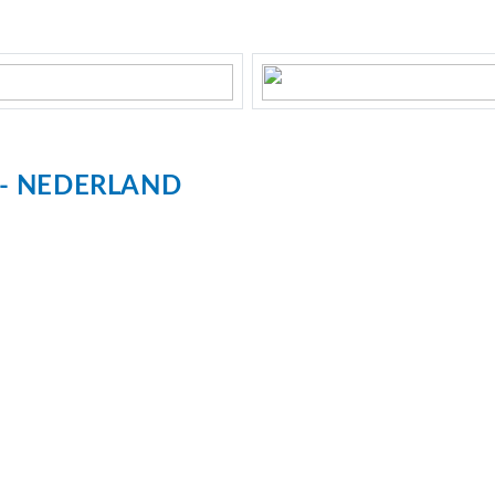
2687
NEDERLAND
dom
voortuin