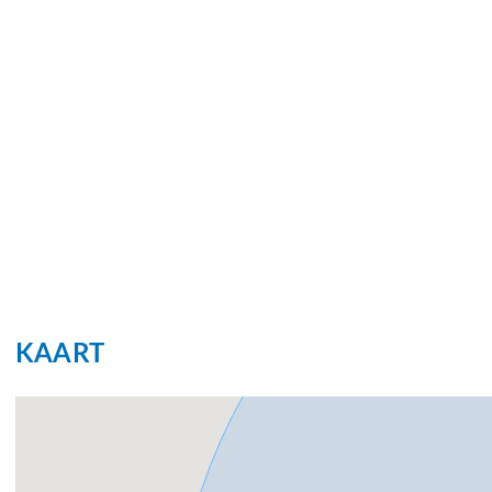
Soort parkeergelegenheid
Op eigen ter
KAART