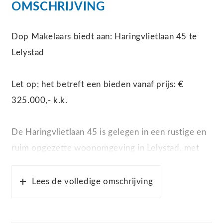
OMSCHRIJVING
Dop Makelaars biedt aan: Haringvlietlaan 45 te
Lelystad
Let op; het betreft een bieden vanaf prijs: €
325.000,- k.k.
De Haringvlietlaan 45 is gelegen in een rustige en
ruim opgezette woonomgeving in Lelystad, met
veel groen en water in de directe nabijheid. De
wijk kenmerkt zich door brede lanen, volwassen
Lees de volledige omschrijving
beplanting en een prettige mix van
koopwoningen, wat zorgt voor een stabiel en