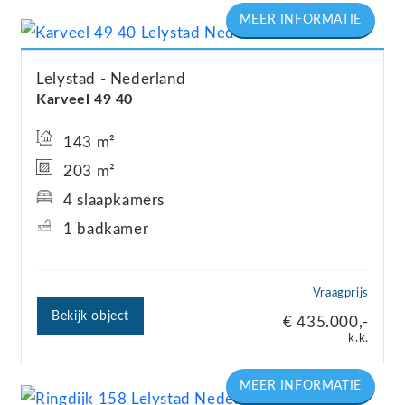
Lelystad
Nederland
Karveel 49
40
143 m²
203 m²
4 slaapkamers
1 badkamer
Vraagprijs
Bekijk object
€ 435.000,-
k.k.