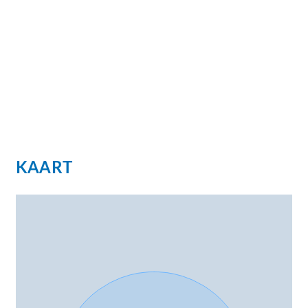
Kortom: een groene, centrale en goed bereikbare
woonlocatie met alle voorzieningen binnen
handbereik.
Wacht niet te lang om deze woning te bezichtigen.
Vraag nu uw bezichtiging aan bij onze makelaars.
Deze kans wilt u niet missen!
KAART
U bent van harte welkom!
Bieden vanaf prijs: €325.000,- k.k.