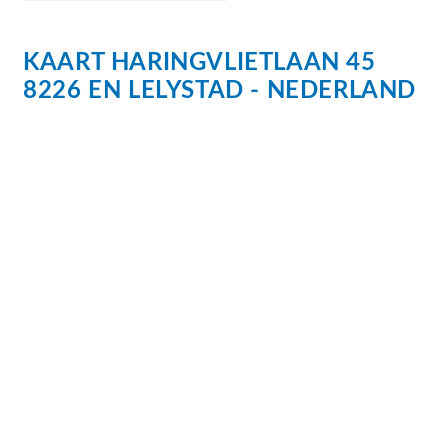
Voor ontspanning en recreatie is er volop keuze.
Binnen enkele minuten bereikt u het
KAART
HARINGVLIETLAAN
45
Zuigerplasbos, waar u heerlijk kunt wandelen,
8226 EN
LELYSTAD
NEDERLAND
fietsen of hardlopen. Ook het Markermeer,
Batavia Stad Fashion Outlet en de Bataviahaven
met gezellige horecagelegenheden liggen op korte
fietsafstand.
De bereikbaarheid is uitstekend. Met de auto bent
u via de uitvalswegen snel op de A6 richting
Almere, Amsterdam, Utrecht of Zwolle. Het NS-
station Lelystad Centrum bevindt zich eveneens
op korte afstand, waardoor ook reizen met het
openbaar vervoer comfortabel en efficiënt is.