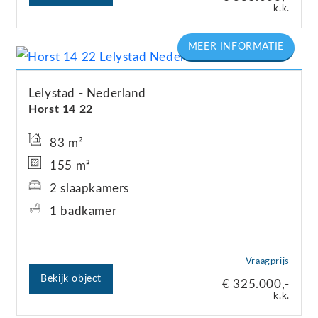
k.k.
Lelystad
Nederland
Horst 14
22
83 m²
155 m²
2 slaapkamers
1 badkamer
Vraagprijs
Bekijk object
€ 325.000,-
k.k.