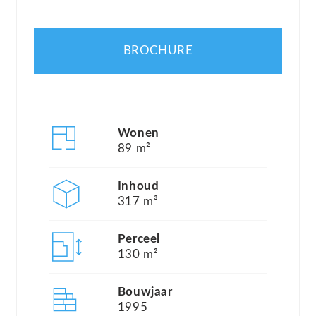
verzorgd straatbeeld. De woning beschikt over
een woonoppervlakte van ca. 89m², een perceel
BROCHURE
van ca. 130m², 3 royale slaapkamers en een aparte
wasruimte.
Indeling van de woning;
Wonen
89 m²
Begane grond:
Inhoud
Bij binnenkomst betreedt u de ruime entreehal,
317 m³
waar zich de trapopgang naar de eerste verdieping
en een separaat toilet bevinden. De hal vormt de
Perceel
130 m²
centrale verbinding tussen de verschillende
vertrekken op de begane grond en biedt een
Bouwjaar
praktische indeling met voldoende ruimte voor
1995