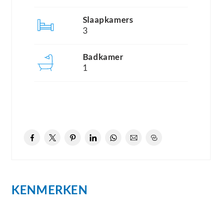
garderobe.
Slaapkamers
3
Vanuit de hal loopt u door naar de royale woon-
en eetkamer. Dankzij de grote raampartijen aan de
Badkamer
achterzijde geniet deze ruimte van een prettige
1
lichtinval en een fijne verbinding met de tuin. De
indeling biedt volop mogelijkheden voor het
creëren van een comfortabele zithoek en een
ruime eethoek. Via de achterdeur is de tuin direct
bereikbaar, waardoor binnen en buiten op
natuurlijke wijze met elkaar in verbinding staan.
KENMERKEN
Aansluitend treft u de halfopen keuken. Deze
staat in open contact met de eetkamer en vormt