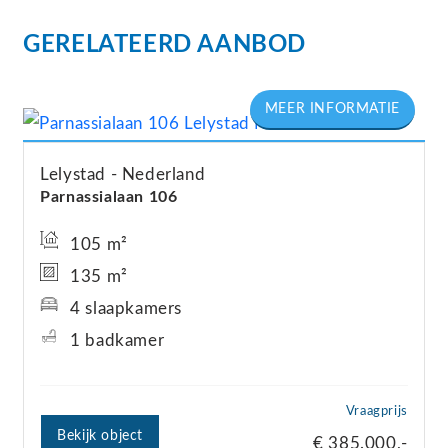
GERELATEERD AANBOD
Lelystad
Nederland
Parnassialaan
106
105 m²
135 m²
4 slaapkamers
1 badkamer
Vraagprijs
Bekijk object
€ 385.000,-