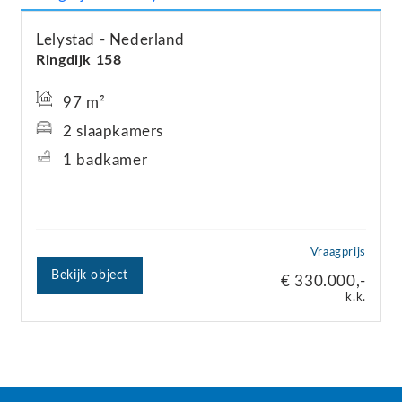
Lelystad
Nederland
Ringdijk
158
97 m²
2 slaapkamers
1 badkamer
Vraagprijs
Bekijk object
€ 330.000,-
k.k.