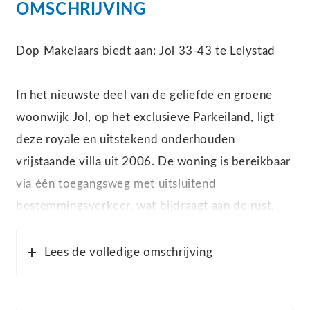
OMSCHRIJVING
Dop Makelaars biedt aan: Jol 33-43 te Lelystad
In het nieuwste deel van de geliefde en groene
woonwijk Jol, op het exclusieve Parkeiland, ligt
deze royale en uitstekend onderhouden
vrijstaande villa uit 2006. De woning is bereikbaar
via één toegangsweg met uitsluitend
bestemmingsverkeer, wat bijdraagt aan de rust,
privacy en veiligheid van de omgeving. Hier
woont u midden in een natuurrijke setting met
Lees de volledige omschrijving
water, bos en prachtige natuurgebieden om de
hoek. De Oostvaardersplassen, ook wel ‘De