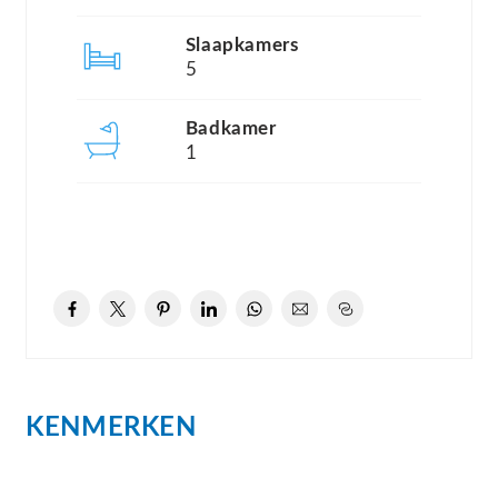
Slaapkamers
Begane grond
5
De karakteristieke entree met vide geeft de hal
een indrukwekkend lichte en ruime uitstraling. De
Badkamer
hal is stijlvol afgewerkt met moderne wand- en
1
vloertegels (Corten Tau Ceramica) en biedt
toegang tot de garderobe, het toilet, de bijkeuken
en de garage.
Via de glazen deur bereikt u de royale,
tuingerichte woonkamer die zich over de
volledige breedte van de woning uitstrekt. Grote
KENMERKEN
raampartijen zorgen voor een prachtige lichtinval
en een uitnodigende woonsfeer. De comfortabele