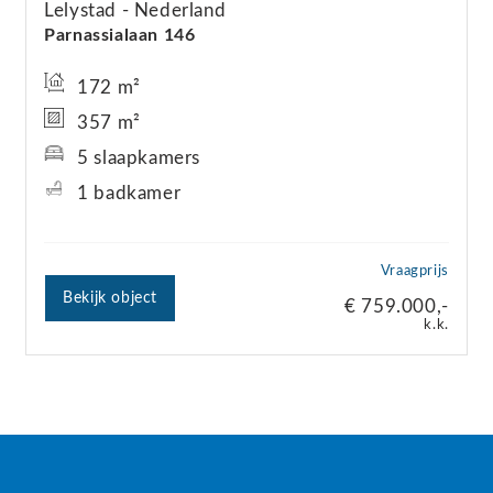
Lelystad
Nederland
Parnassialaan
146
172 m²
357 m²
5 slaapkamers
1 badkamer
Vraagprijs
Bekijk object
€ 759.000,-
k.k.