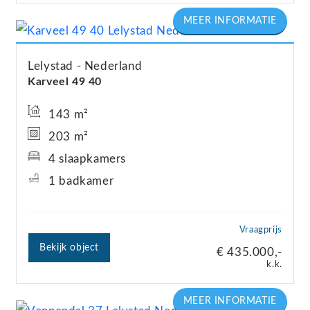
Lelystad
Nederland
Karveel 49
40
143 m²
203 m²
4 slaapkamers
1 badkamer
Vraagprijs
Bekijk object
€ 435.000,-
k.k.