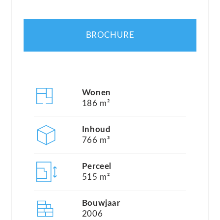
Nieuwe Wildernis’, het Markermeer en
Bataviahaven liggen op fietsafstand en maken de
BROCHURE
woonbeleving compleet.
Met een woonoppervlakte van ca. 186 m², een
royaal perceeloppervlakte van ca. 515 m², vijf
slaapkamers, een stijlvolle overkapping (2022) en
Wonen
energielabel A biedt deze villa een hoogwaardige,
186 m²
duurzame en comfortabele leefomgeving. Dankzij
Inhoud
de zonnepanelen, het oplaadpunt voor een
766 m³
elektrische auto, de onderhoudscontracten
(Feenstra) en de uitstekende afwerking is dit een
Perceel
515 m²
woning die volledig klaar is voor de toekomst.
Bouwjaar
Indeling;
2006