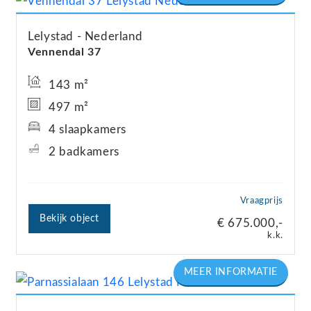
Lelystad
Nederland
Vennendal
37
143 m²
497 m²
4 slaapkamers
2 badkamers
Vraagprijs
Bekijk object
€ 675.000,-
k.k.