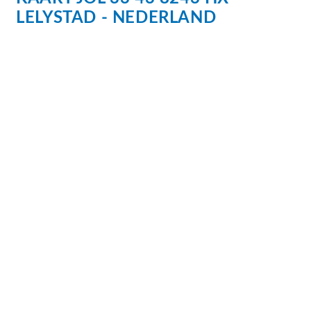
U bent van harte welkom!
LELYSTAD
NEDERLAND
Vraagprijs: € 660.000,- k.k