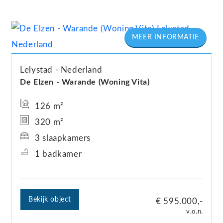
Lelystad
Nederland
De Elzen - Warande (Woning Vita)
126 m²
320 m²
3 slaapkamers
1 badkamer
Bekijk object
€ 595.000,-
v.o.n.