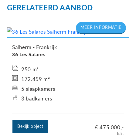
GERELATEERD AANBOD
Salherm
Frankrijk
36 Les Salares
250 m²
172.459 m²
5 slaapkamers
3 badkamers
Bekijk object
€ 475.000,-
k.k.