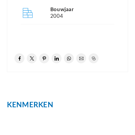
gebouwd en bestaat uit 34 vrijstaande villa’s met
Bouwjaar
architectonisch aangelegde tuinen waarvan velen
2004
voorzien zijn van een privézwembad. Het park
heeft diverse faciliteiten zoals een tennisbaan, een
gemeenschappelijk zwembad, een
ontspanningsruimte, een jeu de boules baan, een
receptie en een beheerderswoning. Het gehele
park is omheind en voorzien van een mooie
entree.
De villa is gelegen vlak bij de centrale
KENMERKEN
voorzieningen zoals bijvoorbeeld het zwembad.
Ook bij volle bezetting van het park is de ligging
van de villa rustig. De tuin is zo ingericht dat