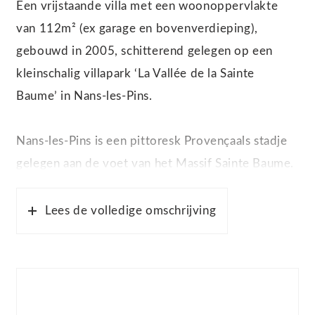
Een vrijstaande villa met een woonoppervlakte
van 112m² (ex garage en bovenverdieping),
gebouwd in 2005, schitterend gelegen op een
kleinschalig villapark ‘La Vallée de la Sainte
Baume’ in Nans-les-Pins.
Nans-les-Pins is een pittoresk Provençaals stadje
gelegen aan de voet van het Massif Sainte Baume.
Hier vandaan kunt u de prachtige Provence en de
uitnodigende Côte d’Azur verkennen. Door de
Lees de volledige omschrijving
specifieke ligging is het klimaat altijd
aantrekkelijk.
Het villapark is in authentiek Provençaalse stijl