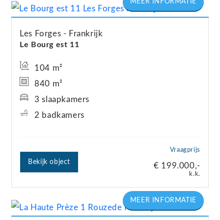
Les Forges
Frankrijk
Le Bourg est 11
104 m²
840 m²
3 slaapkamers
2 badkamers
Vraagprijs
Bekijk object
€ 199.000,-
k.k.