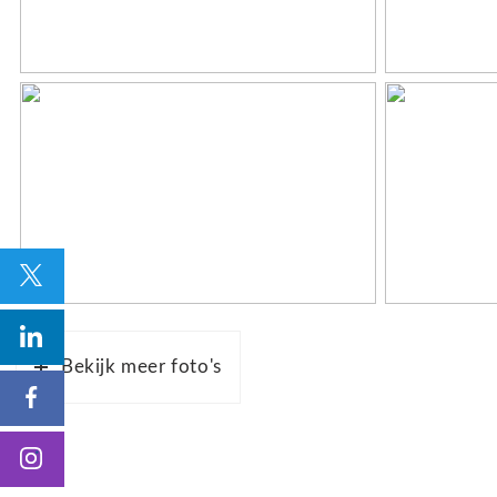
Heeft u interesse of wilt u op de hoogte blijven van o
Neem gerust contact op met Dop Makelaars.
Bekijk meer foto's