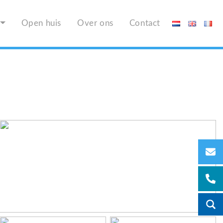
Open huis
Over ons
Contact