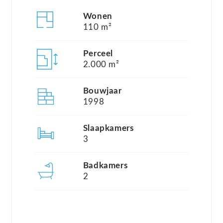
De ruime woonkamer, die op het zuiden is
Wonen
georiënteerd, geniet van veel natuurlijk lichtinval.
110 m²
De nieuwe pelletkachel creëert een gezellige
sfeer. De keuken is van diverse inbouwapparatuur
Perceel
2.000 m²
voorzien en beschikt over een marmeren
aanrechtblad. Daarnaast is er een grote garage en
Bouwjaar
een kelder. De master suite op de begane grond
1998
beschikt over een eigen badkamer, toilet en een
Slaapkamers
royale kleedkamer. Op de bovenverdieping
3
bevinden zich twee grote slaapkamers, evenals
een moderne badkamer voorzien van een douche
Badkamers
2
en een toilet.
De buitenruimte is een waar paradijs. Het terrein