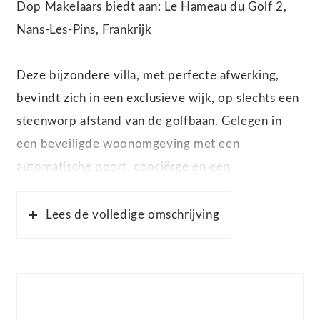
Dop Makelaars biedt aan: Le Hameau du Golf 2,
Nans-Les-Pins, Frankrijk
Deze bijzondere villa, met perfecte afwerking,
bevindt zich in een exclusieve wijk, op slechts een
steenworp afstand van de golfbaan. Gelegen in
een beveiligde woonomgeving met een
automatische poort, conciërge en een
gemeenschappelijk zwembad, biedt deze woning
alles wat u zoekt voor een luxe levensstijl.
Lees de volledige omschrijving
De villa is instapklaar en in uitstekende staat,
zowel binnen als buiten. De moderne tegels en
omkeerbare airconditioning zorgen voor comfort.