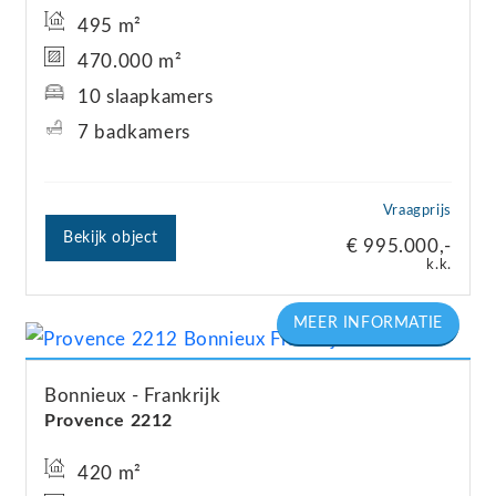
495 m²
470.000 m²
10 slaapkamers
7 badkamers
Vraagprijs
Bekijk object
€ 995.000,-
k.k.
Bonnieux
Frankrijk
Provence 2212
420 m²