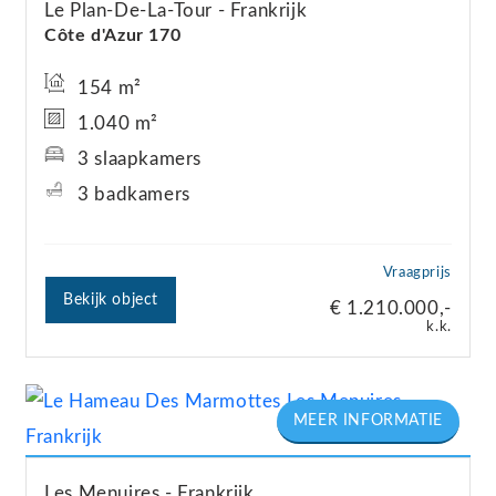
Le Plan-De-La-Tour
Frankrijk
Côte d'Azur 170
154 m²
1.040 m²
3 slaapkamers
3 badkamers
Vraagprijs
Bekijk object
€ 1.210.000,-
k.k.
Les Menuires
Frankrijk