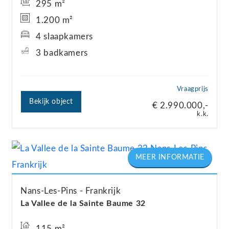
295 m²
1.200 m²
4 slaapkamers
3 badkamers
Vraagprijs
Bekijk object
€ 2.990.000,-
k.k.
Nans-Les-Pins
Frankrijk
La Vallee de la Sainte Baume 32
115 m²