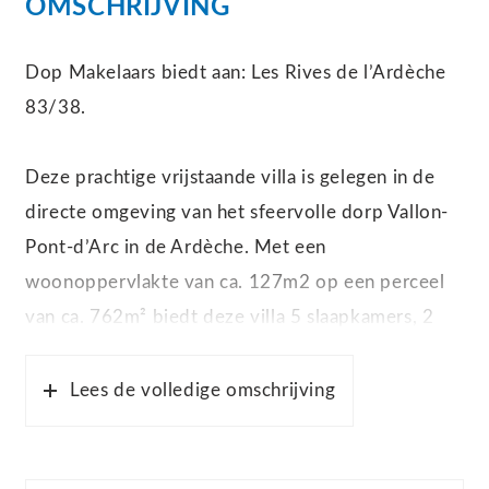
OMSCHRIJVING
Dop Makelaars biedt aan: Les Rives de l’Ardèche
83/38.
Deze prachtige vrijstaande villa is gelegen in de
directe omgeving van het sfeervolle dorp Vallon-
Pont-d’Arc in de Ardèche. Met een
woonoppervlakte van ca. 127m2 op een perceel
van ca. 762m² biedt deze villa 5 slaapkamers, 2
badkamers en een spectaculair uitzicht over de
bergen. De woning beschikt tevens over een
Lees de volledige omschrijving
pellet kachel, plavuizen vloer, carport, ruim terras
en een verwarmd zwembad. Het beheer op het