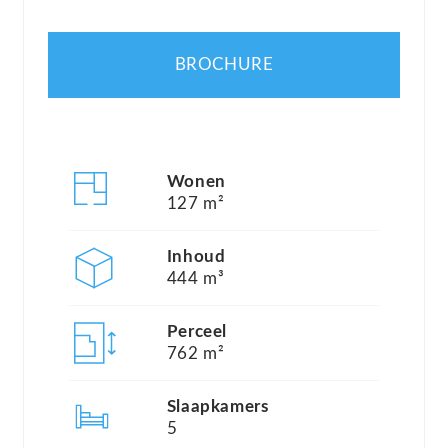
park is Nederlandstalig.
BROCHURE
Les Rives de l’Ardèche is gelegen aan de rivier de
Ardèche en aan de rand van Vallon-Pont-d’Arc (op
3 autominuten afstand van het centrum). Het park
bestaat uit 122 villa’s. Voor gemeenschappelijk
Wonen
gebruik biedt het park een groot algemeen
127 m²
zwembad (ca. 200 m2) met kinderbad (ca. 50 m2),
Inhoud
tennisbanen, jeux de boules banen, basketbalveld
444 m³
en kinderspeelweide.
Perceel
762 m²
Indeling
Begane grond: riante entree met apart toilet, open
Slaapkamers
luxe keuken met inbouw apparatuur. Royale living
5