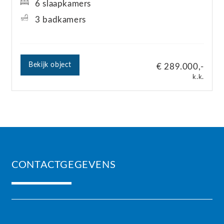
6 slaapkamers
3 badkamers
Bekijk object
€ 289.000,-
k.k.
CONTACTGEGEVENS