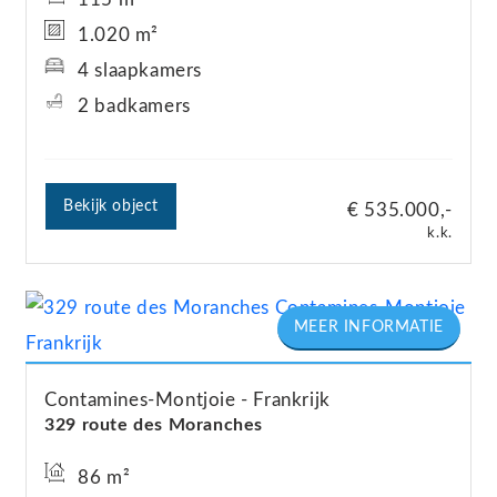
1.020 m²
4 slaapkamers
2 badkamers
Bekijk object
€ 535.000,-
k.k.
Contamines-Montjoie
Frankrijk
329 route des Moranches
86 m²