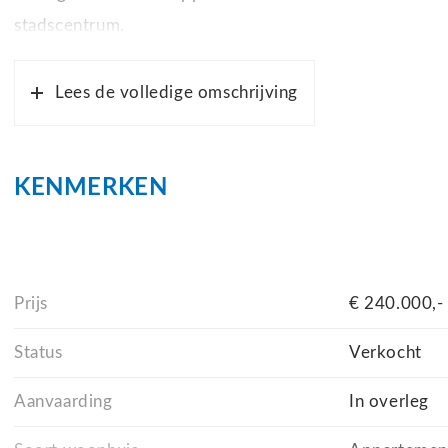
stadscentrum.
Het appartement bevindt zich op de tweede verdieping 
Lees de volledige omschrijving
bellentableau en brievenbussen op de begane grond. Wi
loopafstand bereikbaar, wat deze locatie extra aantrek
KENMERKEN
De appartement heeft de volgende indeling:
Bij binnenkomst treft u een hal met toegang tot de me
Prijs
€ 240.000,-
riante slaapkamer. Vanuit de hal loopt u door naar de 
Status
Verkocht
De ruime woonkamer heeft grote raampartijen die zorgen
Aanvaarding
In overleg
woonkamer heeft u directe toegang tot het balkon, waa
buitenlucht.