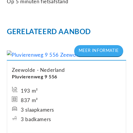
Op 5 minuten fietsafstand
GERELATEERD AANBOD
Zeewolde
Nederland
Pluvierenweg
9
556
193 m²
837 m²
3 slaapkamers
3 badkamers