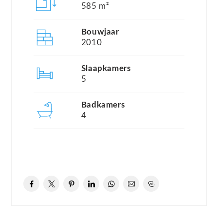
585 m²
Het resort ligt in een bos- en waterrijke omgeving
Bouwjaar
en wordt omringd door natuur. Denk hierbij aan
2010
het Veluwemeer, bos Horsterwold en het
Harderbos. Ook schitterend zijn de nabijgelegen
Slaapkamers
5
Oostvaardersplassen, net als het Markermeer en
het IJsselmeer. Wilt u een dagje er op uit? Ga eens
Badkamers
naar het Dolfinarium, Walibi World of de
4
historische stadjes Harderwijk en Elburg.
Harderwold villa Resort is een echte trekpleister
voor water(sport)- en golfliefhebbers. Het resort
beschikt over een professioneel verhuurbedrijf,
waardoor er uitstekende verhuuropties aanwezig