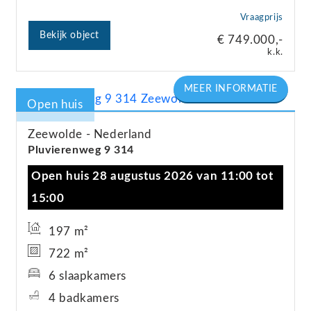
Vraagprijs
Bekijk object
€ 749.000,-
k.k.
Open huis
Zeewolde
Nederland
Pluvierenweg
9
314
Open huis 28 augustus 2026 van 11:00 tot
15:00
197 m²
722 m²
6 slaapkamers
4 badkamers