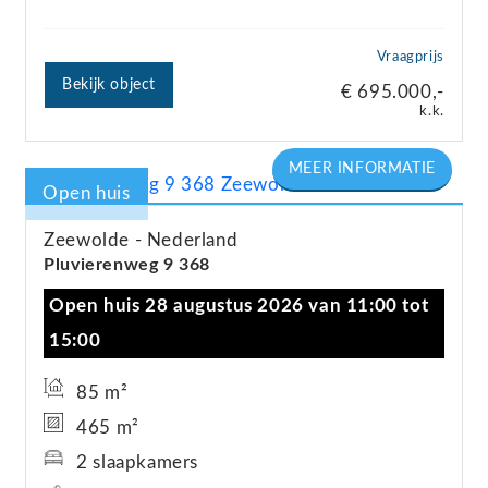
Vraagprijs
Bekijk object
€ 695.000,-
k.k.
Open huis
Zeewolde
Nederland
Pluvierenweg
9
368
Open huis 28 augustus 2026 van 11:00 tot
15:00
85 m²
465 m²
2 slaapkamers