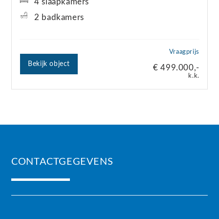
4 slaapkamers
2 badkamers
Vraagprijs
Bekijk object
€ 499.000,-
k.k.
CONTACTGEGEVENS