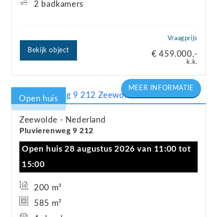
2 badkamers
Vraagprijs
Bekijk object
€ 459.000,-
k.k.
Open huis
Zeewolde
Nederland
Pluvierenweg
9
212
Open huis 28 augustus 2026 van 11:00 tot
15:00
200 m²
585 m²