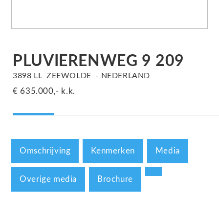
PLUVIERENWEG
9
209
3898 LL
ZEEWOLDE
NEDERLAND
€ 635.000,-
k.k.
Omschrijving
Kenmerken
Media
Overige media
Brochure