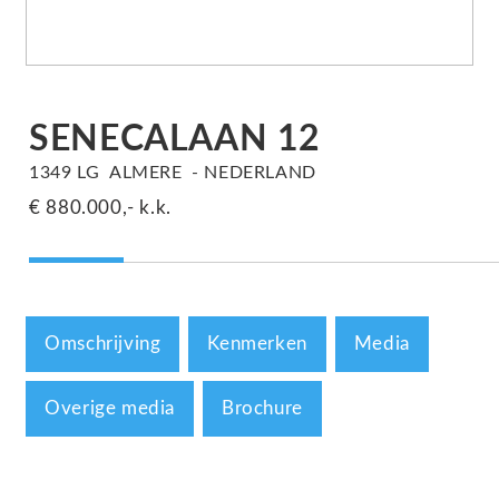
SENECALAAN
12
1349 LG
ALMERE
NEDERLAND
€ 880.000,-
k.k.
Omschrijving
Kenmerken
Media
Overige media
Brochure