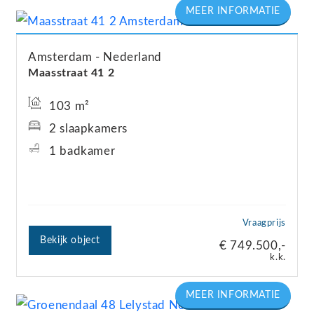
Amsterdam
Nederland
Maasstraat
41
2
103 m²
2 slaapkamers
1 badkamer
Vraagprijs
Bekijk object
€ 749.500,-
k.k.