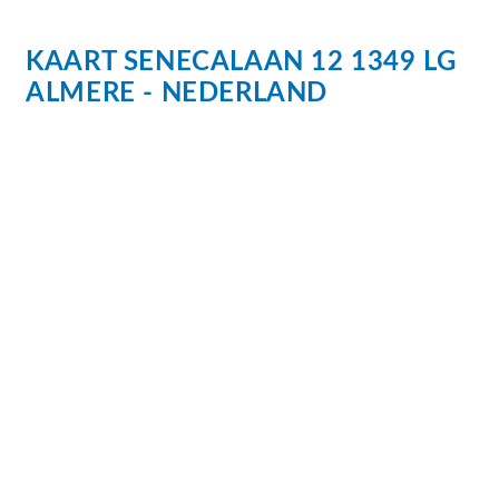
beveiligingscamera’s, die een gerust gevoel
bieden zonder de rust of uitstraling van de tuin te
KAART
SENECALAAN
12
1349 LG
verstoren.
ALMERE
NEDERLAND
Locatie;
De woning is gelegen in een rustige en
kindvriendelijke woonwijk in Almere, waar het
beste van twee werelden samenkomt: het gevoel
van vrijheid, rust en natuur, gecombineerd met
stadse voorzieningen zoals het openbaar vervoer,
gezondheidszorg, scholen, winkels en de golfbaan
van Almere. Ook zijn de uitvalswegen richting
Amsterdam en ’t Gooi uitstekend bereikbaar. Een
ideale locatie voor wie landelijk wil wonen, maar