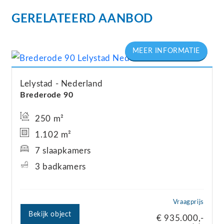
GERELATEERD AANBOD
Lelystad
Nederland
Brederode
90
250 m²
1.102 m²
7 slaapkamers
3 badkamers
Vraagprijs
Bekijk object
€ 935.000,-