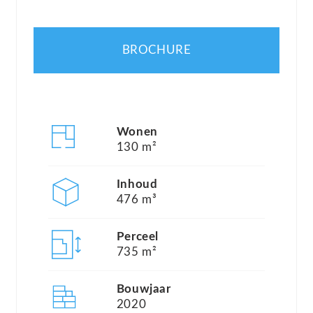
2 slaapkamers en een verzorgde tuin is dit een
ideaal thuis voor wie ruimte, comfort en kwaliteit
BROCHURE
zoekt. Verder is de woning voorzien van een
elektrisch screendoek aan de voorzijde, dat op
warme dagen zorgt voor een aangenaam
binnenklimaat en de warmte buiten houdt.
Wonen
130 m²
De woning is instap klaar, onderhoudsvriendelijk
Inhoud
en volledig toekomstbestendig, dankzij
476 m³
energielabel A+++, een warmtepomp, gasloze
installatie en zonnepanelen met een opbrengst van
Perceel
735 m²
ca. 4.045 kWh per jaar. Bovendien is er een
actieve en gezellige VvE die de gezamenlijke
Bouwjaar
eigendommen beheert. De maandelijkse bijdrage
2020