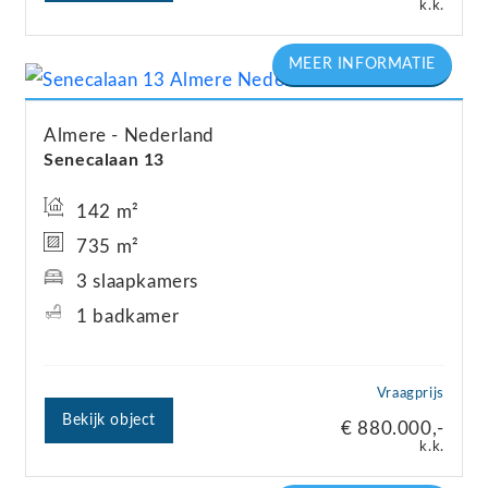
k.k.
Almere
Nederland
Senecalaan
13
142 m²
735 m²
3 slaapkamers
1 badkamer
Vraagprijs
Bekijk object
€ 880.000,-
k.k.