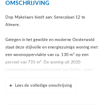
OMSCHRIJVING
Dop Makelaars biedt aan: Senecalaan 12 te
Almere.
Gelegen in het gewilde en moderne Oosterwold
staat deze stijlvolle en energiezuinige woning met
een woonoppervlakte van ca. 130 m² op een
perceel van 735 m². De woning uit 2020
combineert wooncomfort met een lichte, open
indeling en een hoogwaardige afwerking. Dankzij
de drie ruime slaapkamers, een moderne keuken,
Lees de volledige omschrijving
vloerverwarming door de gehele woning,
airconditioning in de woonkamer/eetgedeelte en