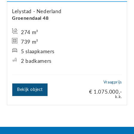
Lelystad
Nederland
Groenendaal
48
274 m²
739 m²
5 slaapkamers
2 badkamers
Vraagprijs
Bekijk object
€ 1.075.000,-
k.k.