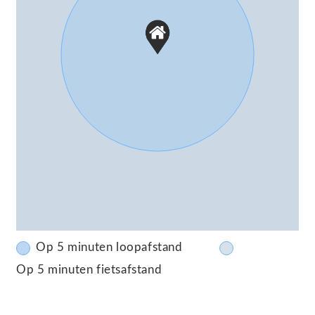
waterzuivering wordt gebruik gemaakt van een
duurzaam helofytenfilter, dat op termijn zal
worden vervangen door een gemeentelijk riool.
Wacht niet te lang om deze prachtige woning te
bezichtigen. Vraag nu uw bezichtiging aan bij onze
makelaars. Deze kans wilt u niet missen!
U bent van harte welkom!
vraagprijs: € 880.000 k.k.
Op 5 minuten loopafstand
Op 5 minuten fietsafstand