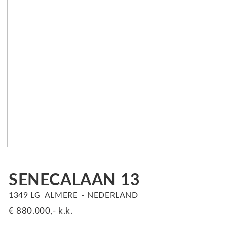
SENECALAAN
13
1349 LG
ALMERE
NEDERLAND
€ 880.000,-
k.k.