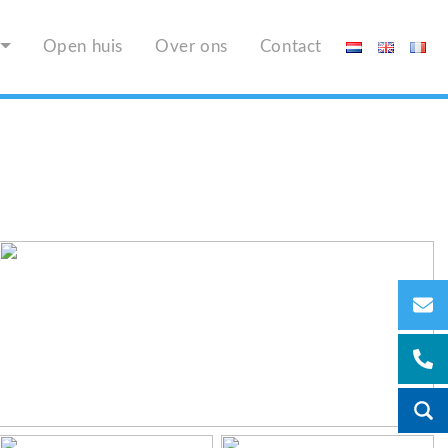
Open huis
Over ons
Contact