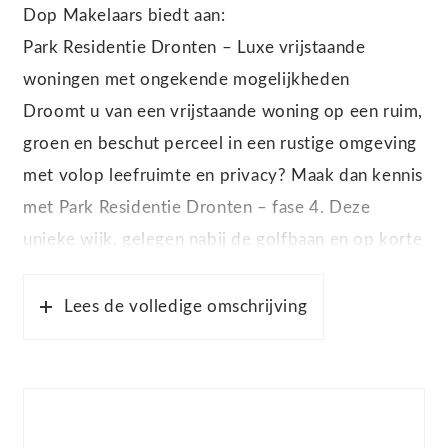
Dop Makelaars biedt aan:
Park Residentie Dronten – Luxe vrijstaande
woningen met ongekende mogelijkheden
Droomt u van een vrijstaande woning op een ruim,
groen en beschut perceel in een rustige omgeving
met volop leefruimte en privacy? Maak dan kennis
met Park Residentie Dronten – fase 4. Deze
unieke wijk, gelegen nabij de golfbaan en op korte
afstand van het gezellige centrum van Dronten,
combineert stijlvol wonen met natuur, rust en
Lees de volledige omschrijving
comfort.
De kavels in deze fase variëren van ca. 759 m² tot
maar liefst 1.176 m², en bieden u alle ruimte om