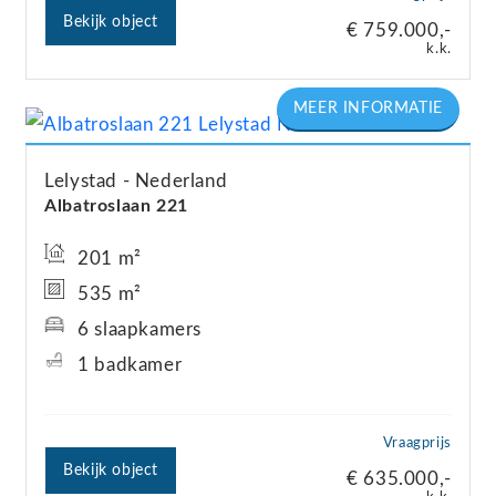
Bekijk object
€ 759.000,-
k.k.
Lelystad
Nederland
Albatroslaan
221
201 m²
535 m²
6 slaapkamers
1 badkamer
Vraagprijs
Bekijk object
€ 635.000,-