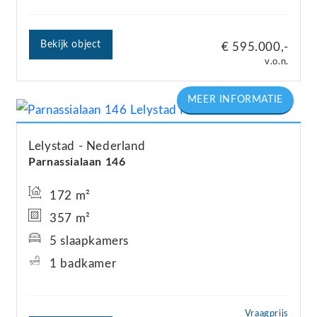
Bekijk object
€ 595.000,-
v.o.n.
Lelystad
Nederland
Parnassialaan
146
172 m²
357 m²
5 slaapkamers
1 badkamer
Vraagprijs