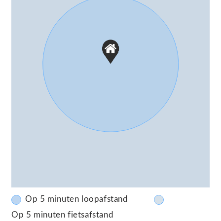
Garage
Capaciteit
1 auto
Voorzieningen
Elektrische deur
Parkeergelegenheid
Soort parkeergelegenheid
Op eigen terrein
Op 5 minuten loopafstand
Op 5 minuten fietsafstand