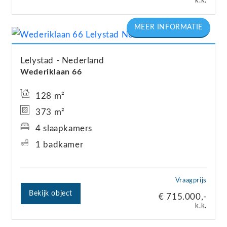
k.k.
Lelystad
Nederland
Wederiklaan
66
128 m²
373 m²
4 slaapkamers
1 badkamer
Vraagprijs
Bekijk object
€ 715.000,-
k.k.