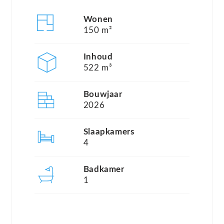
uw ideale woning te realiseren. Elke woning
Wonen
binnen Park Residentie Dronten is volledig
150 m²
aanpasbaar naar uw wensen. U kiest daarbij uit vijf
prachtige woningtypes – Davies, Bouchard,
Inhoud
522 m³
Murray, Young en Taylor. U kiest niet alleen het
woningtype, maar ook de kavel waarop u wilt
Bouwjaar
bouwen.
2026
Elk woningtype is bovendien leverbaar in diverse
Slaapkamers
gevelafwerkingen – van warm geel genuanceerd
4
metselwerk tot klassiek rood of modern wit
geschilderd. Dankzij de uitgebreide optielijst
Badkamer
1
creëert u een woning die niet alleen past bij uw
smaak, maar ook bij uw levensstijl – van praktische
comfortoplossingen tot stijlvolle uitbreidingen.