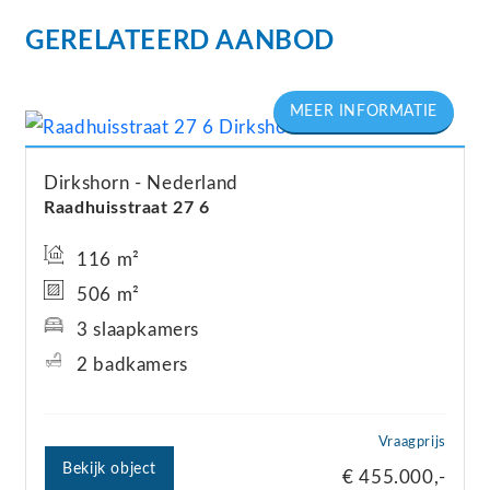
GERELATEERD AANBOD
Dirkshorn
Nederland
Raadhuisstraat
27
6
116 m²
506 m²
3 slaapkamers
2 badkamers
Vraagprijs
Bekijk object
€ 455.000,-