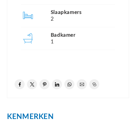
omgeving tussen de dorpjes Simonshaven en
Slaapkamers
Zuidland beleeft u het ultieme vakantiegevoel
2
grenzend aan Zeeland en op minder dan een half
uur rijden van Rotterdam.
Badkamer
1
Zuytland Buiten bestaat uit een viertal eilanden:
Bornesse, Westerlecke, Westrick en Wiedele.
Verspreid over deze schiereilanden zijn er al circa
105 vrijstaande recreatievilla’s in verschillende
types gebouwd en in gebruik. Met onze
ontwikkeling wordt op de eilanden Bornesse en
Wiedele nu in een viertal fasen 76 recreatievilla’s
KENMERKEN
gerealiseerd waarbij het plan dan volledig en
compleet is.