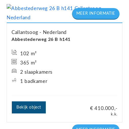
Callantsoog
Nederland
Abbestederweg
26
B h141
102 m²
365 m²
2 slaapkamers
1 badkamer
Bekijk object
€ 410.000,-
k.k.