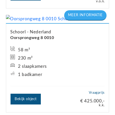
v.o.n.
Schoorl
Nederland
Oorsprongweg
8
0010
58 m²
230 m²
2 slaapkamers
1 badkamer
Vraagprijs
Bekijk object
€ 425.000,-
k.k.