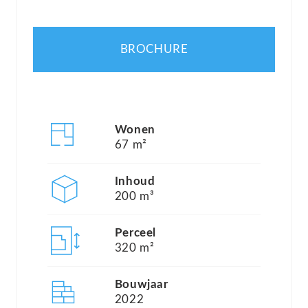
de nabije omgeving vindt u diverse charmante
dorpjes welke een dagtrip meer dan waard zijn.
BROCHURE
Denk aan de historische plaatsen Brielle en
Hellevoetsluis en gezellige badplaatsen als
Westvoorne en Ouddorp.
Wonen
Overal waar u kijkt zult u te allen tijde water,
67 m²
rietkragen, bomen en polderlandschap vinden.
Inhoud
Zuytland Buiten is het vakantiepark waar iedereen
200 m³
zich kan vermaken. Of u nu gesteld bent op rust,
graag een hengeltje uitgooit, houdt van een
Perceel
320 m²
fietstocht maken of een actieve surfer bent; in
Zuytland Buiten is het mogelijk om te recreëren
Bouwjaar
zoals u dat wenst. In de waterrijke en natuurlijke
2022