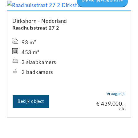
Dirkshorn
Nederland
Raadhuisstraat
27
2
93 m²
453 m²
3 slaapkamers
2 badkamers
Vraagprijs
Bekijk object
€ 439.000,-
k.k.