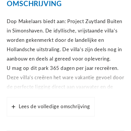
OMSCHRIJVING
Dop Makelaars biedt aan: Project Zuytland Buiten
in Simonshaven. De idyllische, vrijstaande villa’s
worden gekenmerkt door de landelijke en
Hollandsche uitstraling. De villa’s zijn deels nog in
aanbouw en deels al gereed voor oplevering.
U mag op dit park 365 dagen per jaar recreëren.
Deze villa’s creëren het ware vakantie gevoel door
de perfecte ligging direct aan vaarwater en de
onderhoudsvriendelijke tuin. Alle vrijstaande
villa’s van Zuytland Buiten zijn ideaal gelegen aan
Lees de volledige omschrijving
het water van de Stompaardse Plas, wat wordt
omheind door rietkragen en diverse strandjes. In