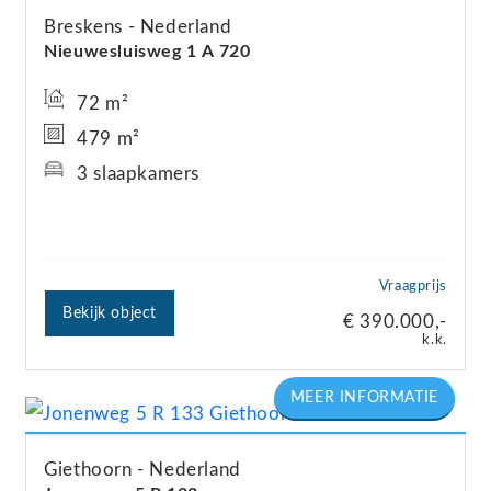
Breskens
Nederland
Nieuwesluisweg
1
A 720
72 m²
479 m²
3 slaapkamers
Vraagprijs
Bekijk object
€ 390.000,-
k.k.
Giethoorn
Nederland