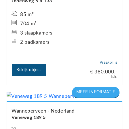
Jonenweg
5
R 133
85 m²
704 m²
3 slaapkamers
2 badkamers
Vraagprijs
Bekijk object
€ 380.000,-
k.k.
Wanneperveen
Nederland
Veneweg
189
5