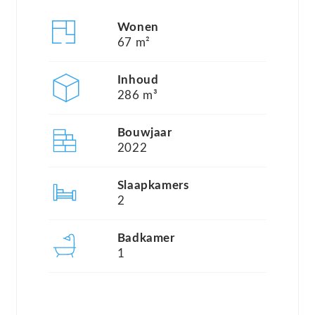
gevoel door de perfecte ligging direct aan
Wonen
vaarwater en de onderhoudsvriendelijke tuin. Alle
67 m²
vrijstaande villa’s van Zuytland Buiten zijn ideaal
gelegen aan het water van de Stompaardse Plas,
Inhoud
286 m³
wat wordt omheind door rietkragen en diverse
strandjes. In de nabije omgeving vindt u diverse
Bouwjaar
charmante dorpjes welke een dagtrip meer dan
2022
waard zijn. Denk aan de historische plaatsen
Slaapkamers
Brielle en Hellevoetsluis en gezellige badplaatsen
2
als Westvoorne en Ouddorp.
Badkamer
1
Overal waar u kijkt zult u te allen tijde water,
rietkragen, bomen en polderlandschap vinden.
Landal Zuytland Buiten is het vakantiepark waar