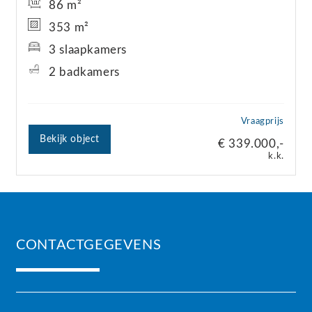
86 m²
353 m²
3 slaapkamers
2 badkamers
Vraagprijs
Bekijk object
€ 339.000,-
k.k.
CONTACTGEGEVENS