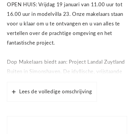
OPEN HUIS: Vrijdag 19 januari van 11.00 uur tot
16.00 uur in modelvilla 23. Onze makelaars staan
voor u klaar om u te ontvangen en u van alles te
vertellen over de prachtige omgeving en het
fantastische project.
Dop Makelaars biedt aan: Project Landal Zuytland
Buiten in Simonshaven. De idyllische, vrijstaande
villa’s worden gekenmerkt door de landelijke en
Hollandsche uitstraling. De villa’s zijn nog in
Lees de volledige omschrijving
aanbouw en kunnen naar eigen smaak en voorkeur
vorm worden gegeven. Zo kunt u kiezen uit
verschillende kleuren bakstenengevels van
woningen. Deze villa’s creëren het ware vakantie