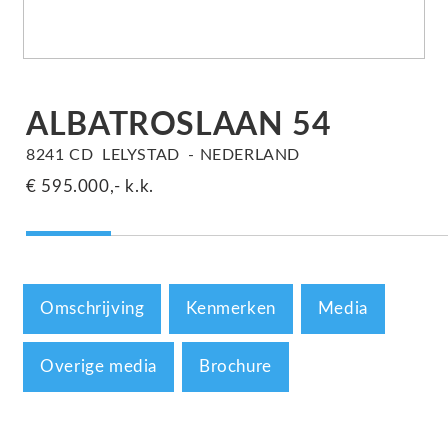
ALBATROSLAAN
54
8241 CD
LELYSTAD
NEDERLAND
€ 595.000,-
k.k.
Omschrijving
Kenmerken
Media
Overige media
Brochure