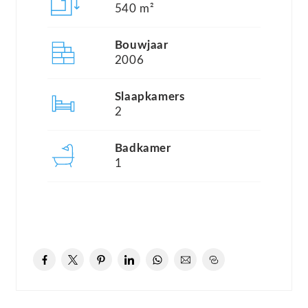
Via de entree komt u in de hal met meterkast,
540 m²
toiletruimte, trapopgang naar de verdieping en
Bouwjaar
toegang tot de verschillende vertrekken. De
2006
woonkamer is opvallend ruim en licht dankzij de
grote raampartijen en biedt volop ruimte voor een
Slaapkamers
2
comfortabele zit- en eethoek. Vanuit de
woonkamer geniet u van een fraai zicht op de
Badkamer
achtertuin en het water. Aansluitend bevindt zich
1
de royale bijkeuken, voorzien van de aansluitingen
wasmachine en droger en ideaal voor het dagelijks
gebruik, extra bergruimte of als praktische
achterom.
De keuken bevindt zich aan de voorzijde van de