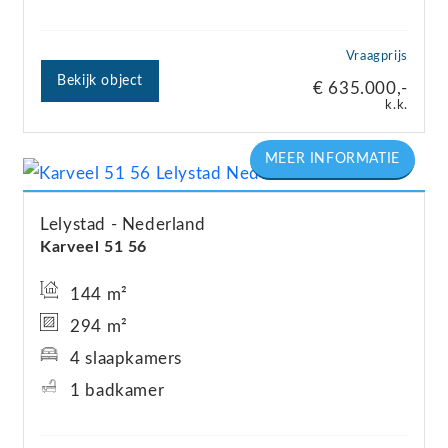
Vraagprijs
Bekijk object
€ 635.000,-
k.k.
Lelystad
Nederland
Karveel 51
56
144 m²
294 m²
4 slaapkamers
1 badkamer