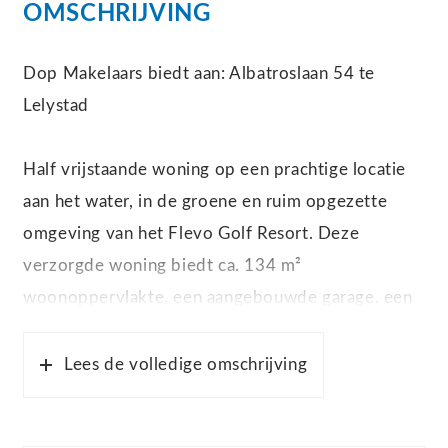
OMSCHRIJVING
Dop Makelaars biedt aan: Albatroslaan 54 te
Lelystad
Half vrijstaande woning op een prachtige locatie
aan het water, in de groene en ruim opgezette
omgeving van het Flevo Golf Resort. Deze
verzorgde woning biedt ca. 134 m²
woonoppervlakte, een aangebouwde garage, een
bijkeuken, twee royale slaapkamers, een ruime
badkamer en een fraai aangelegde tuin met vrij
Lees de volledige omschrijving
uitzicht over het water. Dankzij de praktische
indeling, vloerverwarming op de begane grond,