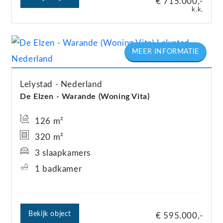
€ 715.000,-
k.k.
Lelystad
Nederland
De Elzen - Warande (Woning Vita)
126 m²
320 m²
3 slaapkamers
1 badkamer
Bekijk object
€ 595.000,-