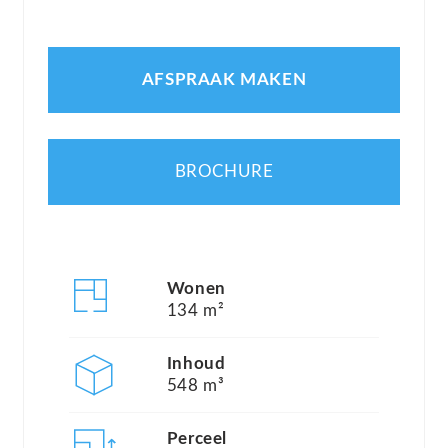
een energielabel A en een eigen berging is dit een
comfortabel familiehuis met volop mogelijkheden.
AFSPRAAK MAKEN
De woning is gebouwd in 2006 en beschikt over
een woonoppervlakte van ca. 133 m², een
inpandige garage van ca. 20 m² en een separate
BROCHURE
berging van ca. 6 m². De ligging aan het water, de
royale tuin en de rustige woonomgeving maken
dit een heerlijke plek voor wie waarde hecht aan
Wonen
ruimte, privacy en een groene leefomgeving.
134 m²
Indeling:
Inhoud
548 m³
Begane grond:
Perceel