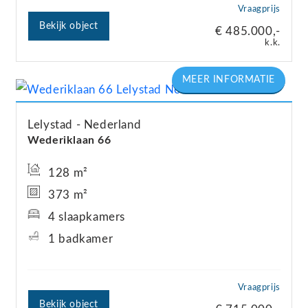
Vraagprijs
Bekijk object
€ 485.000,-
k.k.
Lelystad
Nederland
Wederiklaan
66
128 m²
373 m²
4 slaapkamers
1 badkamer
Vraagprijs
Bekijk object