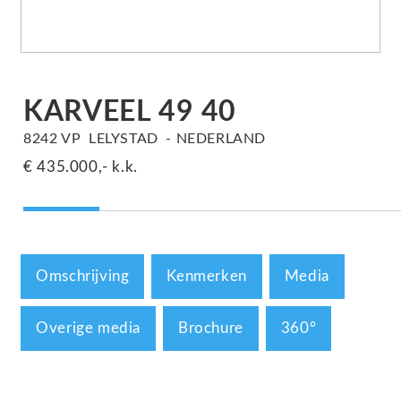
KARVEEL 49
40
8242 VP
LELYSTAD
NEDERLAND
€ 435.000,-
k.k.
Omschrijving
Kenmerken
Media
Overige media
Brochure
360°