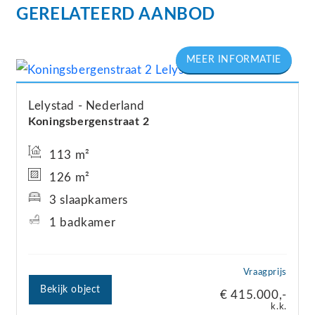
GERELATEERD AANBOD
Lelystad
Nederland
Koningsbergenstraat
2
113 m²
126 m²
3 slaapkamers
1 badkamer
Vraagprijs
Bekijk object
€ 415.000,-
k.k.