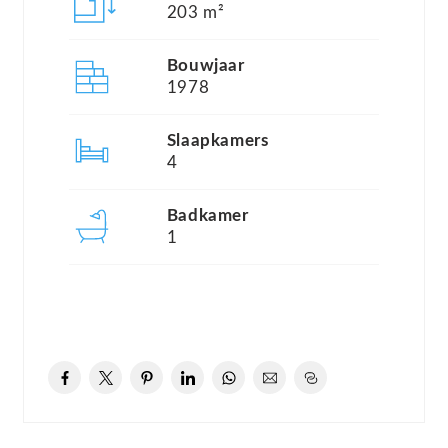
tuin en is voorzien van een sfeervolle houtkachel.
203 m²
Aan de achterzijde van de woning bevindt zich de
Bouwjaar
moderne keuken (2022), uitgerust met diverse
1978
inbouwapparatuur, waaronder een
inductiekookplaat, inbouwoven, Etna-afzuigkap,
Slaapkamers
4
Quooker-kraan en koel-/vriescombinatie. De
gehele begane grond is voorzien van een stijlvolle
Badkamer
hardhouten maple-vloer.
1
Eerste verdieping
Ruime overloop met toegang tot drie volwaardige
slaapkamers, waarvan één momenteel dienstdoet
als inloopkast. De luxe en modern afgewerkte
badkamer beschikt over een vrijstaand ligbad, een