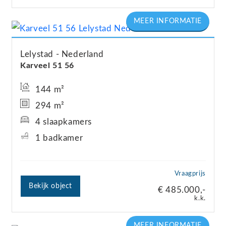
Lelystad
Nederland
Karveel 51
56
144 m²
294 m²
4 slaapkamers
1 badkamer
Vraagprijs
Bekijk object
€ 485.000,-
k.k.