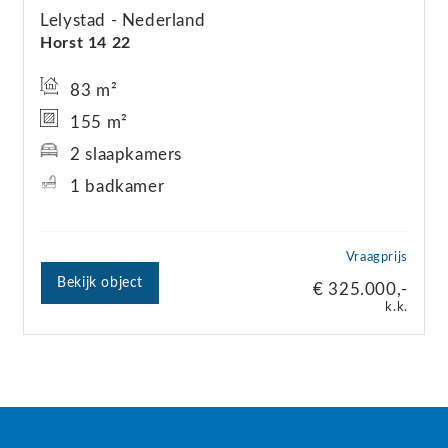
Lelystad
Nederland
Horst 14
22
83 m²
155 m²
2 slaapkamers
1 badkamer
Vraagprijs
Bekijk object
€ 325.000,-
k.k.