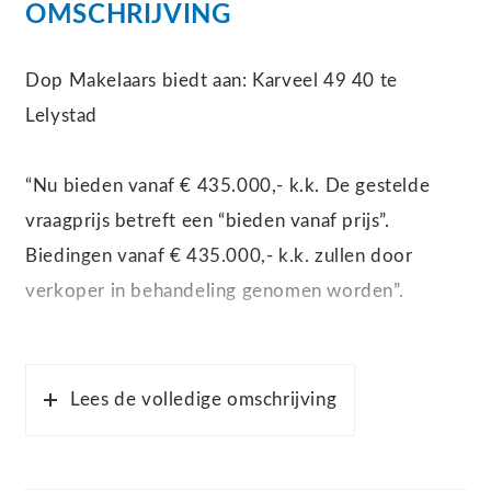
OMSCHRIJVING
Dop Makelaars biedt aan: Karveel 49 40 te
Lelystad
“Nu bieden vanaf € 435.000,- k.k. De gestelde
vraagprijs betreft een “bieden vanaf prijs”.
Biedingen vanaf € 435.000,- k.k. zullen door
verkoper in behandeling genomen worden”.
In de geliefde woonwijk Karveel staat deze ruime
en goed onderhouden hoekwoning op een perceel
Lees de volledige omschrijving
van maar liefst 203 m² eigen grond. De woning is
door de jaren heen gemoderniseerd en beschikt