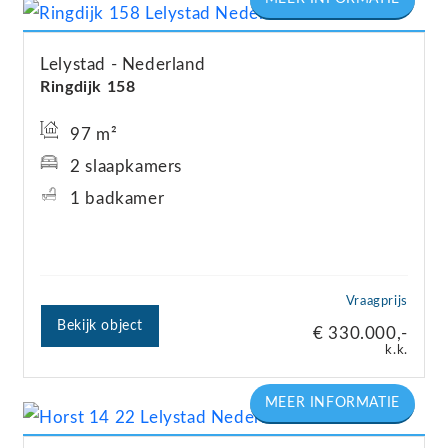
Lelystad
Nederland
Ringdijk
158
97 m²
2 slaapkamers
1 badkamer
Vraagprijs
Bekijk object
€ 330.000,-
k.k.