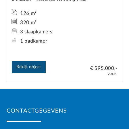
126 m²
320 m²
3 slaapkamers
1 badkamer
Bekijk object
€ 595.000,-
v.o.n.
CONTACTGEGEVENS