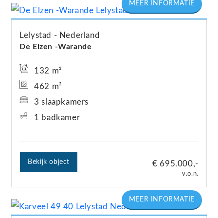
Lelystad
Nederland
De Elzen -Warande
132 m²
462 m²
3 slaapkamers
1 badkamer
Bekijk object
€ 695.000,-
v.o.n.