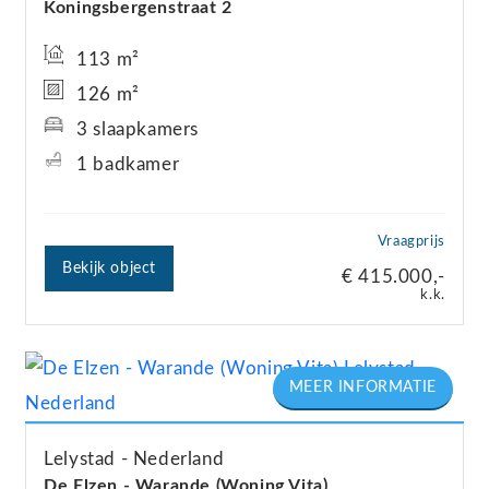
Koningsbergenstraat
2
113 m²
126 m²
3 slaapkamers
1 badkamer
Vraagprijs
Bekijk object
€ 415.000,-
k.k.
Lelystad
Nederland
De Elzen - Warande (Woning Vita)