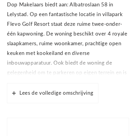
Dop Makelaars biedt aan: Albatroslaan 58 in
Lelystad. Op een fantastische locatie in villapark
Flevo Golf Resort staat deze ruime twee-onder-
één kapwoning. De woning beschikt over 4 royale
slaapkamers, ruime woonkamer, prachtige open
keuken met kookeiland en diverse
inbouwapparatuur. Ook biedt de woning de
gelegenheid om te parkeren op eigen terrein en is
de woning gelegen nabij het Zuigerplasbos, het
IJsselmeer, Bataviastad en de Marina jachthaven.
Lees de volledige omschrijving
De uitvalswegen richting Almere, Zwolle,
Amsterdam en Utrecht zijn tevens dichtbij
gelegen. De woning is recentelijk smaakvol
gerenoveerd naar de hedendaagse trends.