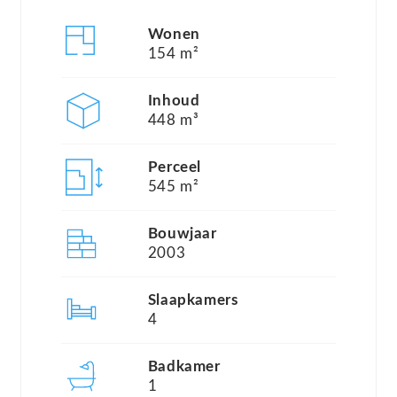
Wonen
Indeling:
154 m²
Begane grond: ruime entree met de meterkast,
toilet met wandcloset en fonteintje, toegang tot
Inhoud
448 m³
het kantoor, vaste trapopgang naar de eerste
verdieping en doorgang naar de tuingerichte
Perceel
woonkamer met luxe keuken. De woonkamer is
545 m²
ruim opgezet, heeft uitzicht op de riante tuin en
Bouwjaar
beschikt over meerdere zithoeken met veel
2003
daglichttoetreding. De open keuken is voorzien
van een prachtig kookeiland en diverse
Slaapkamers
4
inbouwapparatuur zoals een inductiekookplaat,
koelkast, vriezer, vaatwasser, oven en een
Badkamer
magnetron. De slaapkamer op de begane grond is
1