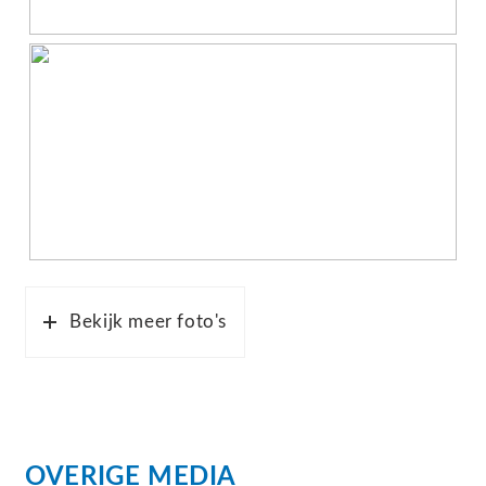
this location particularly special is that despite
being near many facilities, both the beach and the
forest are within walking and biking distance.
Of course, the center of Almere offers many shops
and restaurants, which are easily accessible by car
as well as public transport. Almere Poort has its
own train station, providing excellent connections
to major cities such as Amsterdam, Utrecht, and
Bekijk meer foto's
Zwolle.
Ground floor: Central entrance with mailboxes,
intercom, and an elevator.
OVERIGE MEDIA