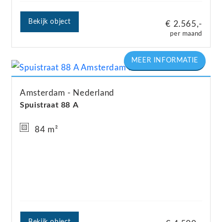
Bekijk object
€ 2.565,-
per maand
Amsterdam
Nederland
Spuistraat
88
A
84 m²