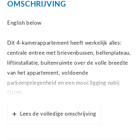
OMSCHRIJVING
English below
Dit 4-kamerappartement heeft werkelijk alles:
centrale entree met brievenbussen, bellenplateau,
liftinstallatie, buitenruimte over de volle breedte
van het appartement, voldoende
parkeergelegenheid en een mooi ligging nabij
DUIN.
Het Appartementencomplex Your Choice is
Lees de volledige omschrijving
gelegen aan de rand van Almere Poort en op
loopafstand van het NS station Almere Poort. Het