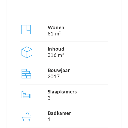
appartement is gebouwd in 2017 en opgeleverd in
2018. Dit appartement heeft een lichte
woonkamer met openslaande deuren naar het
Wonen
balkon, welke is gelegen op het zuiden.
81 m²
Wat betreft ligging, is deze locatie ideaal! Almere
Inhoud
316 m³
Poort is een levendig stadsdeel aan de rand van
Almere, op een steenworp van Amsterdam en het
Bouwjaar
Gooi. De uitvalswegen naar de snelweg A6 zijn
2017
zeer goed. Het centrum van Almere Poort biedt
Slaapkamers
diverse voorzieningen en de winkelstraat met
3
diverse winkels en de supermarkt zijn zelfs op
loopafstand. De jachthaven in het DUIN gebied
Badkamer
1
wordt verder ontwikkeld tot een prachtige haven