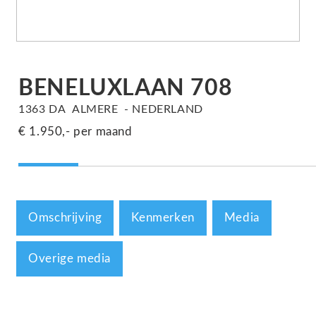
BENELUXLAAN
708
1363 DA
ALMERE
NEDERLAND
€ 1.950,-
per maand
Omschrijving
Kenmerken
Media
Overige media