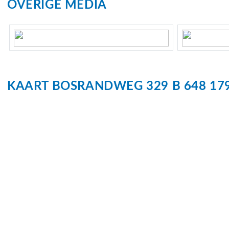
OVERIGE MEDIA
Buitenruimte
Vraagprijs: € 449.000,- k.k., inclusief complete inventa
Tuin
Tuin rondo
Parkeergelegenheid
KAART
BOSRANDWEG 329 B 648
17
Soort parkeergelegenheid
Op eigen ter