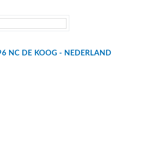
ris
m
96 NC
DE KOOG
NEDERLAND
rein