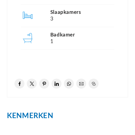
van de een half open keuken.
Slaapkamers
De hal, woonkamer en keuken zijn afgewerkt met
3
een onderhoudsvriendelijke plavuizenvloer. De
half open keuken beschikt over diverse
Badkamer
inbouwapparatuur en biedt veel opbergruimte.
1
Het appartement beschikt over drie ruime
slaapkamers, elk met een lichte laminaatvloer, die
zorgt voor een frisse en uitnodigende sfeer.
De geheel betegelde badkamer is van alle
gemakken voorzien, inclusief een
bad/douchecombinatie en een wastafel met
meubel
KENMERKEN
Bijzonderheden: