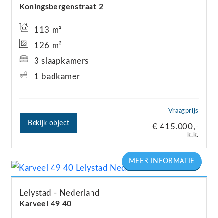
Koningsbergenstraat
2
113 m²
126 m²
3 slaapkamers
1 badkamer
Vraagprijs
Bekijk object
€ 415.000,-
k.k.
Lelystad
Nederland
Karveel 49
40