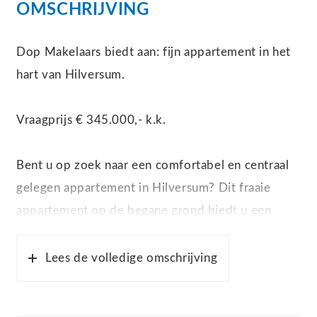
OMSCHRIJVING
Dop Makelaars biedt aan: fijn appartement in het
hart van Hilversum.
Vraagprijs € 345.000,- k.k.
Bent u op zoek naar een comfortabel en centraal
gelegen appartement in Hilversum? Dit fraaie
appartement op de begane grond biedt u een
ideale woonplek met alle voorzieningen binnen
handbereik. Gelegen op een uitstekende locatie,
Lees de volledige omschrijving
vindt u hier een perfect thuis dicht bij stadspark
De Oude Haven, de winkels van de “Gooische