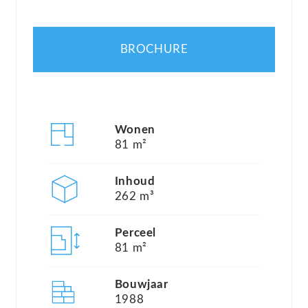
Brink”, het NS-station, diverse restaurants en
uitgaansgelegenheden.
BROCHURE
Indeling:
Het complex beschikt over een nette, afgesloten
entree met postbussen en bellentableau, een
Wonen
trappenhuis en een liftinstallatie en een
81 m²
onderliggende garage met parkeerplaatsen en
Inhoud
bergingen.
262 m³
Dit appartement bevindt zich op begane grond
met een eigen ingang. Via de entree betreedt u de
Perceel
81 m²
zeer ruime hal . De hal biedt u toegang tot alle
ruimtes, waaronder de slaapkamers ,de badkamer,
Bouwjaar
separaat toilet en de royale woonkamer voorzien
1988