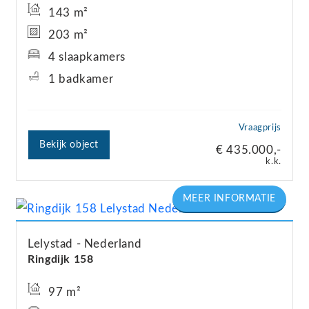
143 m²
203 m²
4 slaapkamers
1 badkamer
Vraagprijs
Bekijk object
€ 435.000,-
k.k.
Lelystad
Nederland
Ringdijk
158
97 m²