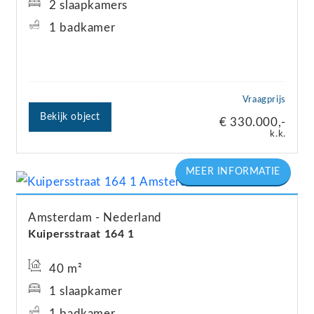
2 slaapkamers
1 badkamer
Vraagprijs
Bekijk object
€ 330.000,-
k.k.
Amsterdam
Nederland
Kuipersstraat
164
1
40 m²
1 slaapkamer
1 badkamer