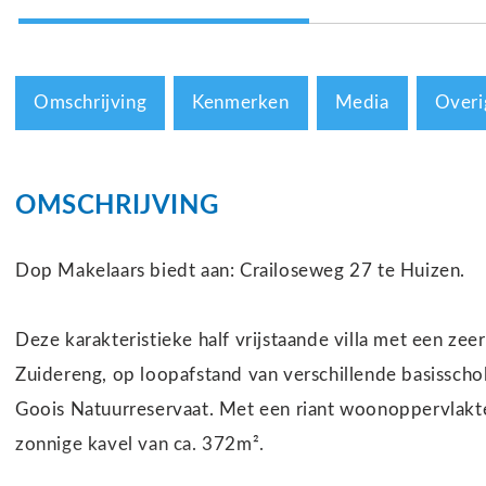
Omschrijving
Kenmerken
Media
Overi
OMSCHRIJVING
Dop Makelaars biedt aan: Crailoseweg 27 te Huizen.
Deze karakteristieke half vrijstaande villa met een ze
Zuidereng, op loopafstand van verschillende basisscho
Goois Natuurreservaat. Met een riant woonoppervlakte
zonnige kavel van ca. 372m².