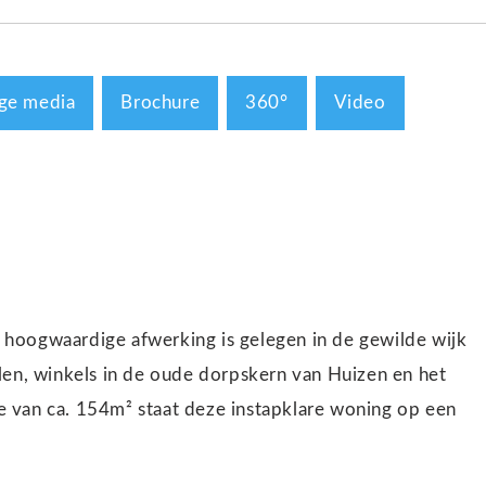
ge media
Brochure
360°
Video
er hoogwaardige afwerking is gelegen in de gewilde wijk
len, winkels in de oude dorpskern van Huizen en het
 van ca. 154m² staat deze instapklare woning op een