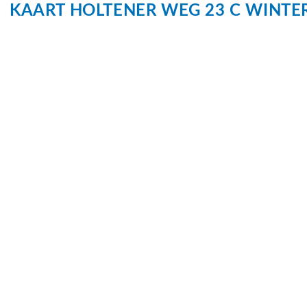
KAART
HOLTENER WEG 23 C
WINTE
De foto’s tonen reeds gerenoveerde appartementen