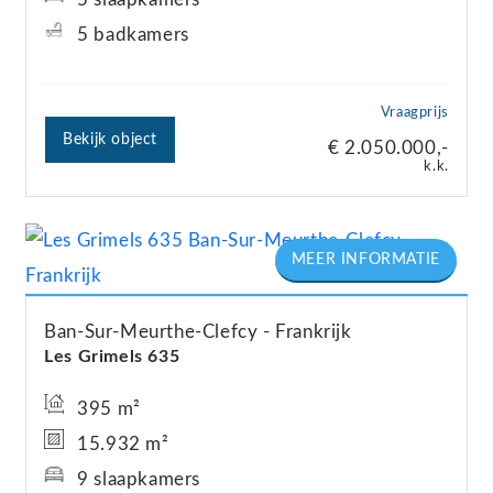
5 badkamers
Vraagprijs
Bekijk object
€ 2.050.000,-
k.k.
Ban-Sur-Meurthe-Clefcy
Frankrijk
Les Grimels 635
395 m²
15.932 m²
9 slaapkamers