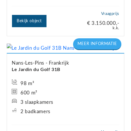
Vraagprijs
Bekijk object
€ 3.150.000,-
k.k.
Nans-Les-Pins
Frankrijk
Le Jardin du Golf 31B
98 m²
600 m²
3 slaapkamers
2 badkamers