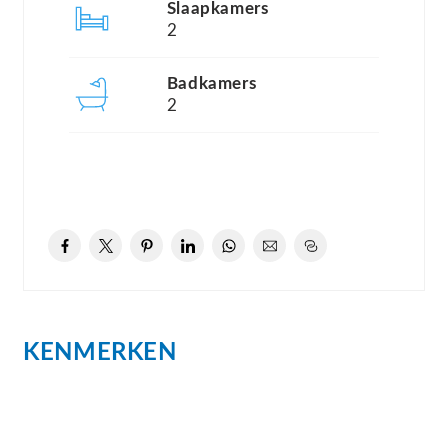
Slaapkamers
aanwezig. In het hoogseizoen is er een
2
broodjesservice. Honden zijn toegestaan op het
park, mits aangelijnd.
Badkamers
2
Deze villa met een mooi hoog balkenplafond in de
woonkamer en de open keuken, beschikt over een
inbouwcassete. Er zijn 2 slaapkamers en 2
badkamers (een met douche en een met een
ligbad). De keuken is van alle gemakken voorzien:
een vaatwasser, een koel-vriescombinatie, een
elektrische kookplaat en een oven.
KENMERKEN
De veranda is gedeeltelijk overdekt; altijd heerlijk
buiten zitten in de zon maar zo nu en dan ook