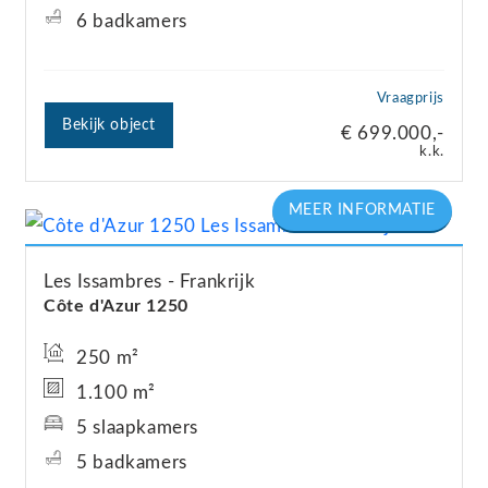
6 badkamers
Vraagprijs
Bekijk object
€ 699.000,-
k.k.
Les Issambres
Frankrijk
Côte d'Azur 1250
250 m²
1.100 m²
5 slaapkamers
5 badkamers