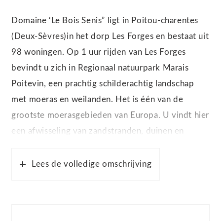
Domaine ‘Le Bois Senis” ligt in Poitou-charentes
(Deux-Sèvres)in het dorp Les Forges en bestaat uit
98 woningen. Op 1 uur rijden van Les Forges
bevindt u zich in Regionaal natuurpark Marais
Poitevin, een prachtig schilderachtig landschap
met moeras en weilanden. Het is één van de
grootste moerasgebieden van Europa. U vindt hier
een afwisseling van zandstranden, duinen en
bossen, maar ook kliffen en wadden bij de baai
van Aiguillon; een ondergelopen moeras. Marais
Lees de volledige omschrijving
Poitevin is een bestemming bij uitstek voor
natuurliefhebbers.