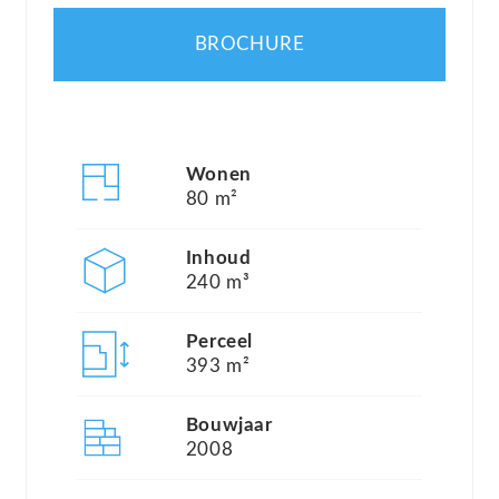
Het centrum van het dorp ligt op loopafstand
BROCHURE
(500 meter) waar een Engelse pub en een
buurtwinkel (met dagelijks vers brood, groente
etc.) is gevestigd. Op 4 kilometer afstand ligt het
grotere dorp Vasles waar alle andere
Wonen
voorzieningen aanwezig zijn.
80 m²
Inhoud
Centraal gelegen op het park ligt het algemene
240 m³
zwembad met kinderbad, bestemd voor de
bewoners van het park. Het zwembad is geopend
Perceel
393 m²
van 1 mei tot 30 september. Het park ligt vlakbij
een 27-holes golfbaan, is zeer goed onderhouden,
Bouwjaar
rustig, kindvriendelijk en autoluw. Er is ook een
2008
jeu de boules baan en een tafeltennistafel