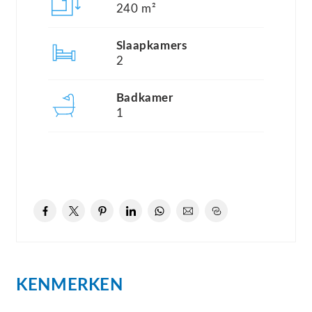
ontspanningsruimte, receptie, en een
240 m²
beheerderwoning met Nederlandse beheerders. Er
Slaapkamers
is ruime algemene parkeergelegenheid.
2
De aan de rand van het park gelegen, compleet en
Badkamer
1
sfeervol ingerichte hoekwoning gelegen op een
perceel van 240m² heeft een vrijstaande stenen
berging voor o.a fietsen en tuinmeubilair. Vanuit
de woning heeft u een prachtig uitzicht over het
Massif de la Sainte Baume.
Indeling.
KENMERKEN
Begane grond