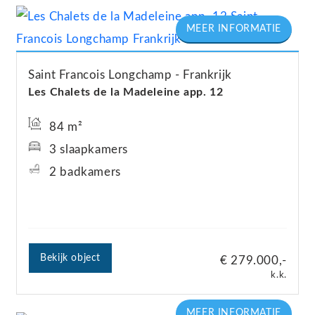
Saint Francois Longchamp
Frankrijk
Les Chalets de la Madeleine app. 12
84 m²
3 slaapkamers
2 badkamers
Bekijk object
€ 279.000,-
k.k.