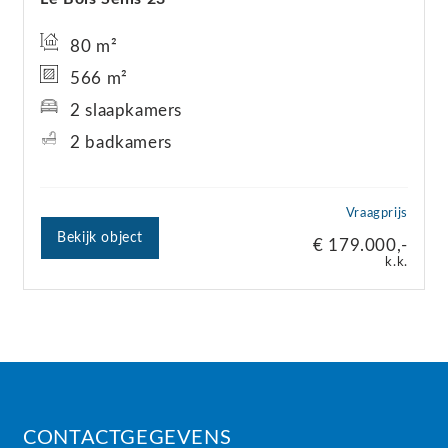
80 m²
566 m²
2 slaapkamers
2 badkamers
Vraagprijs
Bekijk object
€ 179.000,-
k.k.
CONTACTGEGEVENS