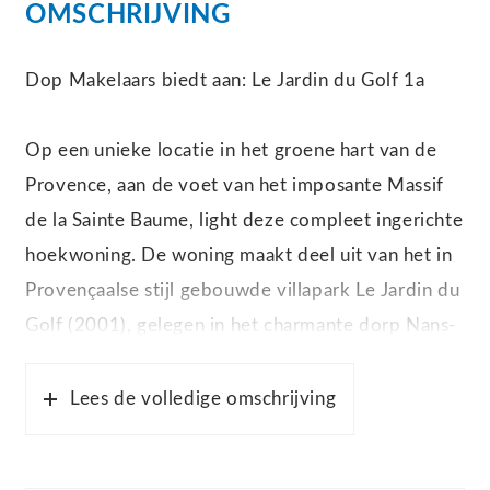
OMSCHRIJVING
Dop Makelaars biedt aan: Le Jardin du Golf 1a
Op een unieke locatie in het groene hart van de
Provence, aan de voet van het imposante Massif
de la Sainte Baume, light deze compleet ingerichte
hoekwoning. De woning maakt deel uit van het in
Provençaalse stijl gebouwde villapark Le Jardin du
Golf (2001), gelegen in het charmante dorp Nans-
les-Pins. Hier geniet u van rust, natuur en comfort,
met alle faciliteiten binnen handbereik.
Lees de volledige omschrijving
De woning ligt in het charmante dorp Nans-les-