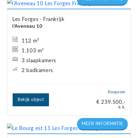
Les Forges
Frankrijk
l'Aveneau 10
112 m²
1.103 m²
3 slaapkamers
2 badkamers
Koopsom
Bekijk object
€ 239.500,-
k.k.