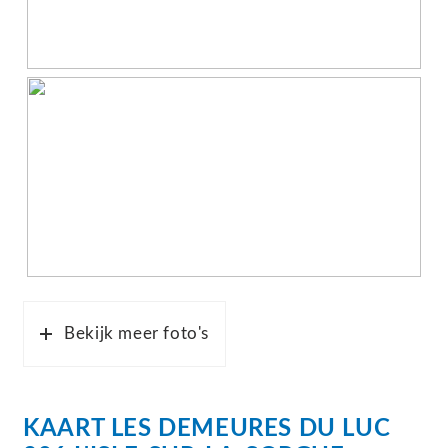
betoverende schoonheid, de rijke cultuur en de
culinaire geneugten van deze adembenemende
regio.
Bijzonderheden:
– 4 slaapkamers
– 2 badkamers
– 130m2 woonoppervlakte
– perceel van 2.619m2
– schitterend 5×10 meter zwembad
– prachtige locatie aan de buitenrand van het park
Bekijk meer foto's
– ruime vrijstaande garage
– overdekte terrassen aan de zijkant en voorzijde
– openhaard en kachel
KAART
LES DEMEURES DU LUC