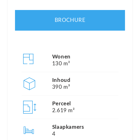
staat bekend om zijn natuurlijke schoonheid,
historische charme en de beroemde Sorgue-rivier
BROCHURE
die door het dorp stroomt. Hier vindt u
antiekwinkels, lokale markten en uitstekende
restaurants, allemaal op korte afstand van uw
nieuwe thuis.
Wonen
130 m²
De woning (206) ligt aan de buitenrand van het
Inhoud
park en beschikt over een ruime vrijstaande
390 m³
garage en een carport. De woning heeft een
oppervlakte van 130m2 en is gelegen op een
Perceel
2.619 m²
kavel van 2619m2. In de achtertuin ligt een royaal
zwembad (5×10 meter), voorzien van een
Slaapkamers
elektrisch roldek met rondom een ruim terras. De
4