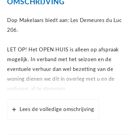
OMSCHRIJVING
Dop Makelaars biedt aan: Les Demeures du Luc
206.
LET OP! Het OPEN HUIS is alleen op afspraak
mogelijk. In verband met het seizoen en de
eventuele verhuur dan wel bezetting van de
woning dienen we dit in overleg met u en de
verkoper af te stemmen
Het park Les Demeures du Luc is gelegen in het
Lees de volledige omschrijving
betoverende L’Isle-sur-la-Sorgue, een pittoresk
rivierdorp in het hart van de Provence. Deze regio