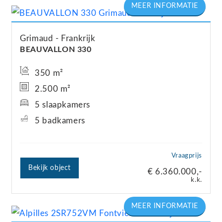
Grimaud
Frankrijk
BEAUVALLON 330
350 m²
2.500 m²
5 slaapkamers
5 badkamers
Vraagprijs
Bekijk object
€ 6.360.000,-
k.k.