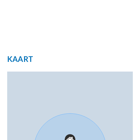
Prijs: €749.000,- k.k. (inventaris in overleg)
KAART