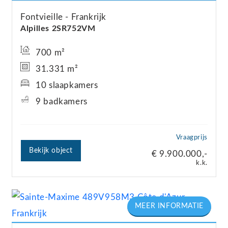
Fontvieille
Frankrijk
Alpilles 2SR752VM
700 m²
31.331 m²
10 slaapkamers
9 badkamers
Vraagprijs
Bekijk object
€ 9.900.000,-
k.k.