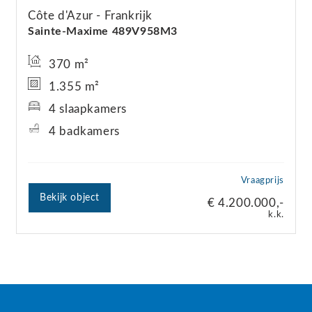
Côte d'Azur
Frankrijk
Sainte-Maxime 489V958M3
370 m²
1.355 m²
4 slaapkamers
4 badkamers
Vraagprijs
Bekijk object
€ 4.200.000,-
k.k.