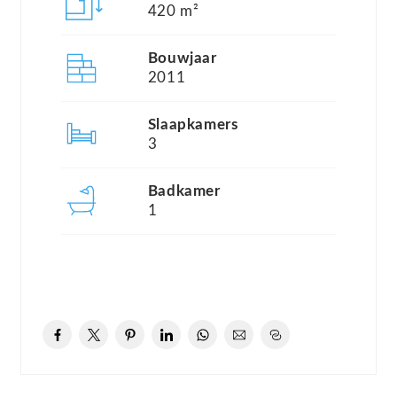
Met zowel de zee als de faciliteiten binnen
420 m²
handbereik is dit een perfecte locatie aan de
Bouwjaar
Zeeuwse kust.
2011
De ligging van dit chalet is werkelijk uitzonderlijk:
Slaapkamers
3
perceel B031 bevindt zich vrijwel direct tegen de
duinrand, waardoor strand en zee binnen enkele
Badkamer
minuten bereikbaar zijn. Deze unieke positie
1
maakt de woning extra aantrekkelijk binnen het
park.
Indeling
Via de hal bereikt u het separate toilet met
aansluitend een praktische ruimte voor de cv-