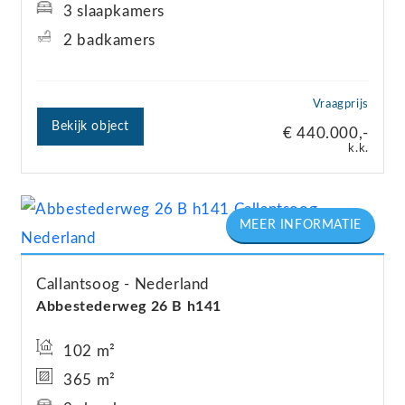
3 slaapkamers
2 badkamers
Vraagprijs
Bekijk object
€ 440.000,-
k.k.
Callantsoog
Nederland
Abbestederweg
26
B h141
102 m²
365 m²