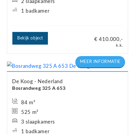
2 slaapkamers
1 badkamer
Bekijk object
€ 410.000,-
k.k.
De Koog
Nederland
Bosrandweg
325
A 653
84 m²
525 m²
3 slaapkamers
1 badkamer