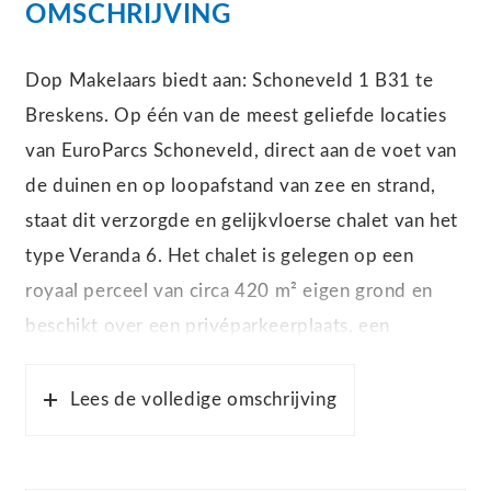
OMSCHRIJVING
Dop Makelaars biedt aan: Schoneveld 1 B31 te
Breskens. Op één van de meest geliefde locaties
van EuroParcs Schoneveld, direct aan de voet van
de duinen en op loopafstand van zee en strand,
staat dit verzorgde en gelijkvloerse chalet van het
type Veranda 6. Het chalet is gelegen op een
royaal perceel van circa 420 m² eigen grond en
beschikt over een privéparkeerplaats, een
separate berging en drie comfortabele
slaapkamers. Een ideale recreatiewoning voor
Lees de volledige omschrijving
zowel eigen gebruik als voor verhuur, met een
ligging die binnen het park zelden beschikbaar