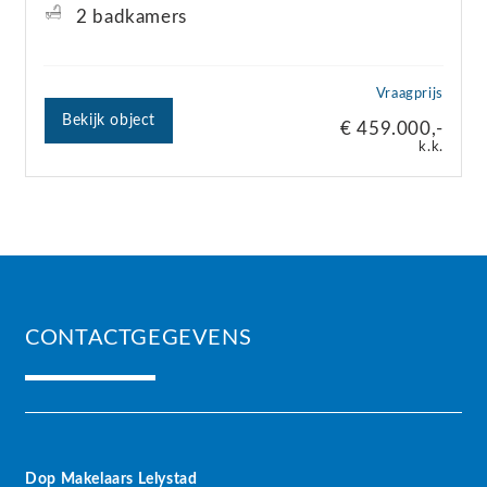
2 badkamers
Vraagprijs
Bekijk object
€ 459.000,-
k.k.
CONTACTGEGEVENS
Dop Makelaars Lelystad