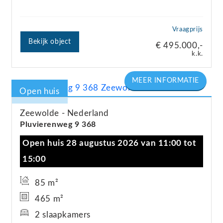
Vraagprijs
Bekijk object
€ 495.000,-
k.k.
Open huis
Zeewolde
Nederland
Pluvierenweg
9
368
Open huis 28 augustus 2026 van 11:00 tot
15:00
85 m²
465 m²
2 slaapkamers