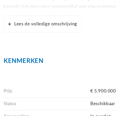
bevindt zich een ruime ontvangsthal met een gastentoi
een volledig ingerichte moderne keuken.
Lees de volledige omschrijving
De vijf prachtige slaapkamers zijn voorzien van een e
villa over een hammam, een fitnessruimte, een wijnkelde
zwembad aan.
KENMERKEN
Deze exclusieve villa is gebouwd in 2023 en is voorzi
Bijzonderheden:
Prijs
€ 5.900.000
– woonoppervlakte van ca. 350 m²;
Status
Beschikbaar
– perceeloppervlakte van ca. 1.700 m²;
– 5 slaapkamers;