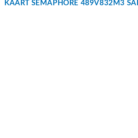
KAART
SEMAPHORE 489V832M3
SA
Oppervlakte
1700 m²
Eigendomssituatie
Volle eigen
Buitenruimte
Tuin
Achtertuin, 
Parkeergelegenheid
Soort parkeergelegenheid
Op eigen ter