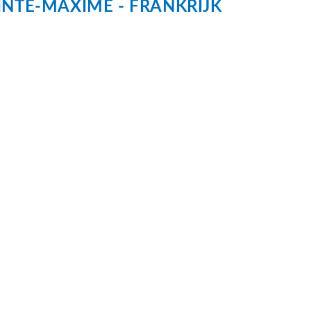
INTE-MAXIME
FRANKRIJK
dom
zonneterras
rein, parkeergarage