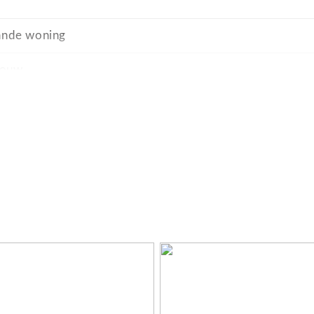
taande woning
bouw
, zeezicht