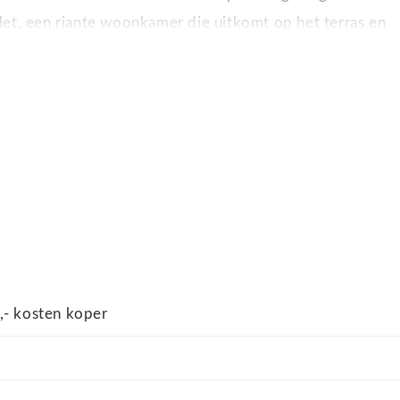
let, een riante woonkamer die uitkomt op het terras en
igen badkamer en inloopkasten. Daarnaast beschikt de
r en een riante garage. In de tuin treft u een prachtig
en van hoogwaardige materialen en een luxe afwerking.
,- kosten koper