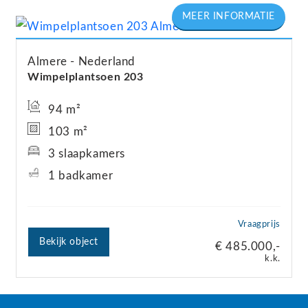
Almere
Nederland
Wimpelplantsoen
203
94 m²
103 m²
3 slaapkamers
1 badkamer
Vraagprijs
Bekijk object
€ 485.000,-
k.k.