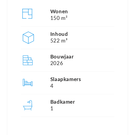
uw ideale woning te realiseren. Elke woning
Wonen
binnen Park Residentie Dronten is volledig
150 m²
aanpasbaar naar uw wensen. U kiest daarbij uit vijf
prachtige woningtypes – Davies, Bouchard,
Inhoud
522 m³
Murray, Young en Taylor. U kiest niet alleen het
woningtype, maar ook de kavel waarop u wilt
Bouwjaar
bouwen.
2026
Elk woningtype is bovendien leverbaar in diverse
Slaapkamers
gevelafwerkingen – van warm geel genuanceerd
4
metselwerk tot klassiek rood of modern wit
geschilderd. Dankzij de uitgebreide optielijst
Badkamer
1
creëert u een woning die niet alleen past bij uw
smaak, maar ook bij uw levensstijl – van praktische
comfortoplossingen tot stijlvolle uitbreidingen.