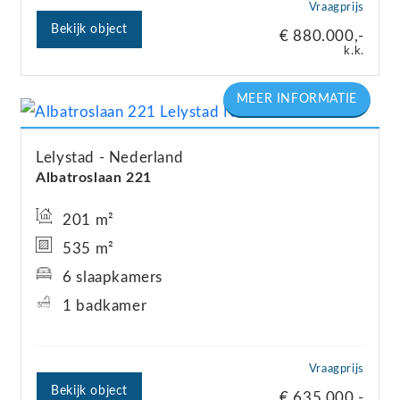
Vraagprijs
Bekijk object
€ 880.000,-
k.k.
Lelystad
Nederland
Albatroslaan
221
201 m²
535 m²
6 slaapkamers
1 badkamer
Vraagprijs
Bekijk object
€ 635.000,-