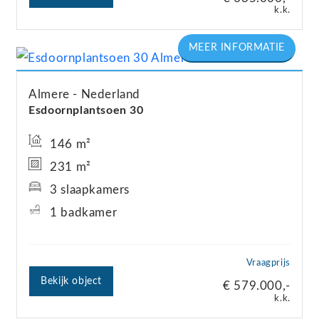
k.k.
Almere
Nederland
Esdoornplantsoen
30
146 m²
231 m²
3 slaapkamers
1 badkamer
Vraagprijs
Bekijk object
€ 579.000,-
k.k.