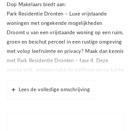
Dop Makelaars biedt aan:
Park Residentie Dronten – Luxe vrijstaande
woningen met ongekende mogelijkheden
Droomt u van een vrijstaande woning op een ruim,
groen en beschut perceel in een rustige omgeving
met volop leefruimte en privacy? Maak dan kennis
met Park Residentie Dronten – fase 4. Deze
unieke wijk, gelegen nabij de golfbaan en op korte
afstand van het gezellige centrum van Dronten,
combineert stijlvol wonen met natuur, rust en
Lees de volledige omschrijving
comfort.
De kavels in deze fase variëren van ca. 759 m² tot
maar liefst 1.176 m², en bieden u alle ruimte om