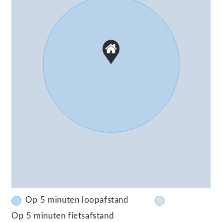
Garage
Capaciteit
1 auto
Voorzieningen
Elektrische deur
Parkeergelegenheid
Soort parkeergelegenheid
Op eigen terrein
Op 5 minuten loopafstand
Op 5 minuten fietsafstand