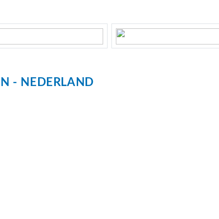
 maakt dit een fijne woonlocatie voor zowel starters,
ookt uit 2020, )
en met alle voorzieningen binnen handbereik.
eel lichtinval en een royaal balkon? Dan nodigen wij u
EN
NEDERLAND
en.
25
dom
arkeren