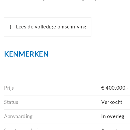
Het appartement is in 2023 op exclusieve wijze volle
zorgvuldige afwerking, oog voor detail en op top niv
Lees de volledige omschrijving
(2023), PVC-vloeren, isolerende beglazing en een recen
oud.
KENMERKEN
Indeling;
Bij binnenkomst betreedt u het appartement via de en
de hal zijn het separate toilet, de praktische inpandi
Prijs
€ 400.000,-
volop ruimte voor huishoudelijke apparatuur, voorraad
Status
Verkocht
De royale, moderne badkamer is verzorgd afgewerkt en
Aanvaarding
In overleg
wastafelmeubel en een toilet.