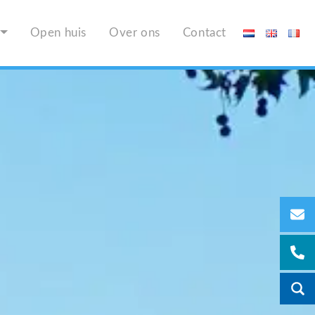
Open huis
Over ons
Contact