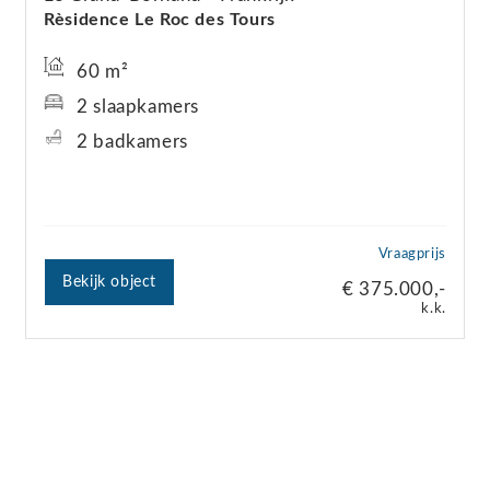
Rèsidence Le Roc des Tours
60 m²
2 slaapkamers
2 badkamers
Vraagprijs
Bekijk object
€ 375.000,-
k.k.