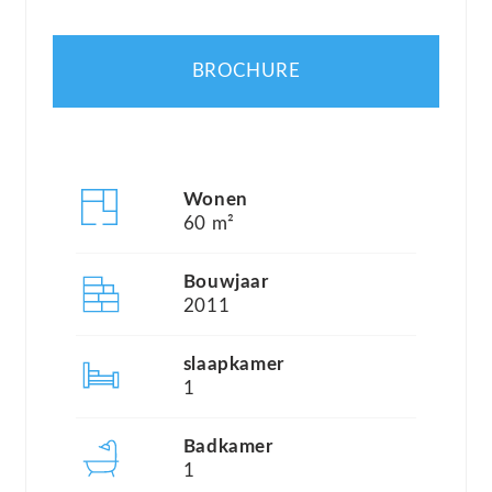
beschikbaar zijn voor de eigenaren van de chalets
en appartementen. Geniet van een gastvrije
BROCHURE
receptie, ontspan in de lounge, speel een potje
biljart of bewonder het adembenemende uitzicht
vanaf het dakterras. Hier, te midden van de
prachtige natuur, vind je de perfecte balans tussen
Wonen
rust en comfort.
60 m²
Bouwjaar
In Saint François Longchamp 1650 hoef je je nooit
2011
te vervelen. Zowel in de winter als in de zomer
organiseert de gemeente tal van activiteiten. De
slaapkamer
1
winkels en restaurants blijven het hele jaar door
open, en er zijn uitstekende sportmogelijkheden
Badkamer
zoals mountainbiken en wandelen in de
1