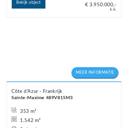
Bekijk object
€ 3.950.000,-
k.k.
Côte d'Azur
Frankrijk
Sainte-Maxime 489V815M3
353 m²
1.542 m²