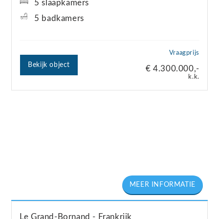
5 slaapkamers
5 badkamers
Vraagprijs
Bekijk object
€ 4.300.000,-
k.k.
Le Grand-Bornand
Frankrijk