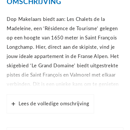
OMSCHRIJVING
Dop Makelaars biedt aan: Les Chalets de la
Madeleine, een ‘Résidence de Tourisme’ gelegen
op een hoogte van 1650 meter in Saint François
Longchamp. Hier, direct aan de skipiste, vind je
jouw ideale appartement in de Franse Alpen. Het
skigebied ‘Le Grand Domaine’ biedt uitgestrekte
pistes die Saint François en Valmorel met elkaar
verbinden. Dit is een unieke kans om te genieten
van het beste van de Franse Alpen, zowel in de
winter als in de zomer.
Lees de volledige omschrijving
Ontdek de exclusieve voorzieningen die