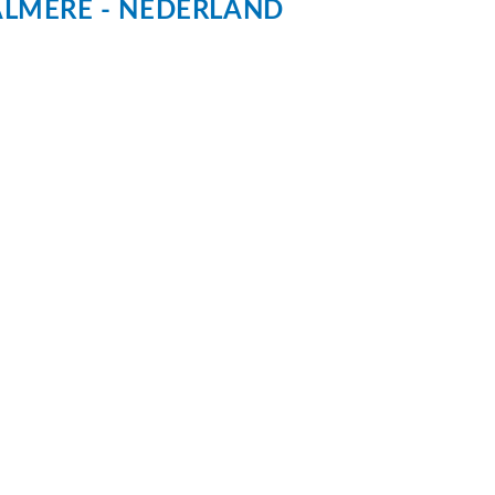
ALMERE
NEDERLAND
soleerd
46
dom