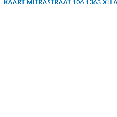
KAART
MITRASTRAAT
106
1363 XH
Isolatie
Volledig gei
Kadastrale gegevens
Perceelnaam
Almere W 5
Eigendomssituatie
Volle eigen
Perceel
25-W-546
Buitenruimte
Tuin
Achtertuin