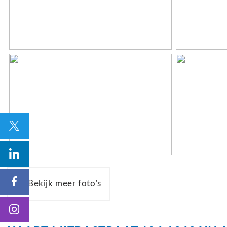
Indeling
Aantal kamers
3 kamers (2
Aantal badkamers
1 badkamer
Badkamervoorzieningen
Douche, was
Aantal woonlagen
1
Voorzieningen
Glasvezel ka
Energie
Bekijk meer foto's
Energielabel
A+